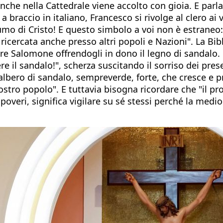
che nella Cattedrale viene accolto con gioia. E parl
 a braccio in italiano, Francesco si rivolge al clero ai
umo di Cristo! E questo simbolo a voi non è estraneo: 
icercata anche presso altri popoli e Nazioni". La Bibb
 re Salomone offrendogli in dono il legno di sandalo.
 il sandalo!", scherza suscitando il sorriso dei prese
lbero di sandalo, sempreverde, forte, che cresce e pr
 vostro popolo". E tuttavia bisogna ricordare che "il 
poveri, significa vigilare su sé stessi perché la medio