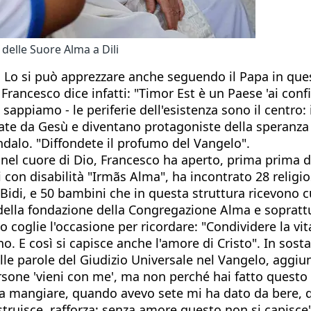
delle Suore Alma a Dili
i. Lo si può apprezzare anche seguendo il Papa in que
, Francesco dice infatti: "Timor Est è un Paese 'ai conf
o sappiamo - le periferie dell'esistenza sono il centro
te da Gesù e diventano protagoniste della speranza ch
ndalo. "Diffondete il profumo del Vangelo".
nel cuore di Dio, Francesco ha aperto, prima prima di
i con disabilità "Irmãs Alma", ha incontrato 28 relig
di, e 50 bambini che in questa struttura ricevono cur
della fondazione della Congregazione Alma e soprattu
co coglie l'occasione per ricordare: "Condividere la v
 E così si capisce anche l'amore di Cristo". In sosta
alle parole del Giudizio Universale nel Vangelo, agg
rsone 'vieni con me', ma non perché hai fatto questo 
 mangiare, quando avevo sete mi ha dato da bere, qu
truisce, rafforza: senza amore questo non si capisce"