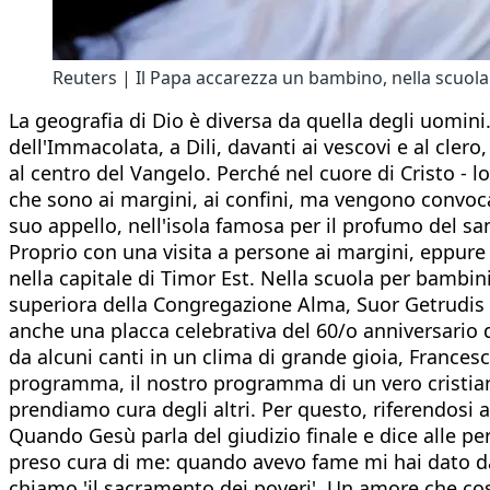
Reuters | Il Papa accarezza un bambino, nella scuola 
La geografia di Dio è diversa da quella degli uomin
dell'Immacolata, a Dili, davanti ai vescovi e al clero
al centro del Vangelo. Perché nel cuore di Cristo - l
che sono ai margini, ai confini, ma vengono convoca
suo appello, nell'isola famosa per il profumo del sa
Proprio con una visita a persone ai margini, eppure 
nella capitale di Timor Est. Nella scuola per bambin
superiora della Congregazione Alma, Suor Getrudis Bi
anche una placca celebrativa del 60/o anniversario 
da alcuni canti in un clima di grande gioia, Frances
programma, il nostro programma di un vero cristiano.
prendiamo cura degli altri. Per questo, riferendosi 
Quando Gesù parla del giudizio finale e dice alle pe
preso cura di me: quando avevo fame mi hai dato da
chiamo 'il sacramento dei poveri'. Un amore che cos