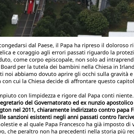
congedarsi dal Paese, il Papa ha ripreso il doloroso ri
ica e coraggio agli errori passati riguardo la protezi
duto, come corpo episcopale, non solo ad intraprender
 Board per la tutela dei bambini nella Chiesa in Irlan
tti noi abbiamo dovuto aprire gli occhi sulla gravità e
rità con cui la Chiesa decide di affrontare questo capi
mpiuto con limpidezza e rigore dal Papa conti niente.
egretario del Governatorato ed ex nunzio apostolico 
gton nel 2011, chiaramente indirizzato contro papa F
lle sanzioni esistenti negli anni passati contro l’ar
olestie e al quale Papa Francesco ha già imposto di vi
vo, che peraltro non ha precedenti nella storia più re