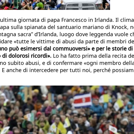
 ultima giornata di papa Francesco in Irlanda. Il cli
l Papa sulla spianata del santuario mariano di Knock,
ntagna sacra” d’Irlanda, luogo dove leggenda vuole c
ffidare «tutte le vittime di abusi da parte di membri d
uno può esimersi dal commuoversi» e per le storie di 
di dolorosi ricordi».
Lo ha fatto prima della recita 
no subito abusi, e di confermare «ogni membro della 
E anche di intercedere per tutti noi, perché possiam