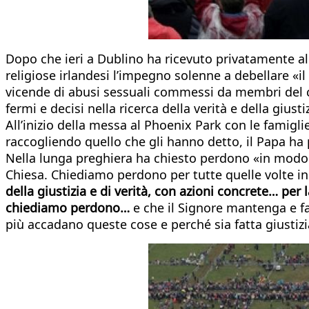
Dopo che ieri a Dublino ha ricevuto privatamente alcu
religiose irlandesi l’impegno solenne a debellare «i
vicende di abusi sessuali commessi da membri del c
fermi e decisi nella ricerca della verità e della giusti
All’inizio della messa al Phoenix Park con le famigli
raccogliendo quello che gli hanno detto, il Papa ha p
Nella lunga preghiera ha chiesto perdono «in modo spe
Chiesa. Chiediamo perdono per tutte quelle volte i
della giustizia e di verità, con azioni concrete… per
chiediamo perdono…
e che il Signore mantenga e f
più accadano queste cose e perché sia fatta giustizi