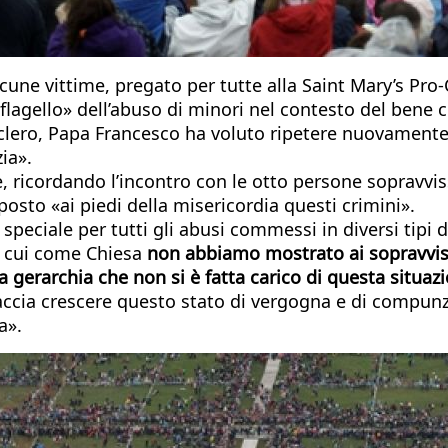
ne vittime, pregato per tutte alla Saint Mary’s Pro-Ca
l flagello» dell’abuso di minori nel contesto del bene
lero, Papa Francesco ha voluto ripetere nuovamente 
zia».
e, ricordando l’incontro con le otto persone sopravviss
osto «ai piedi della misericordia questi crimini».
ciale per tutti gli abusi commessi in diversi tipi di 
n cui come Chiesa
non abbiamo mostrato ai sopravviss
 la gerarchia che non si è fatta carico di questa situa
accia crescere questo stato di vergogna e di compunzi
a».