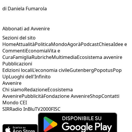
di
Daniela Fumarola
Abbonati ad Avvenire
Sezioni del sito
Home
Attualità
Politica
Mondo
Agorà
Podcast
Chiesa
Idee e
Commenti
Economia
Vita e
Cura
Famiglia
Rubriche
Multimedia
Ecosistema avvenire
Pubblicazioni
Edizioni locali
L'economia civile
Gutenberg
Popotus
Pop
Up
Luoghi dell'Infinito
Avvenire
Chi siamo
Redazione
Ecosistema
Avvenire
Pubblicità
Fondazione Avvenire
Shop
Contatti
Mondo CEI
SIR
Radio InBlu
TV2000
FISC