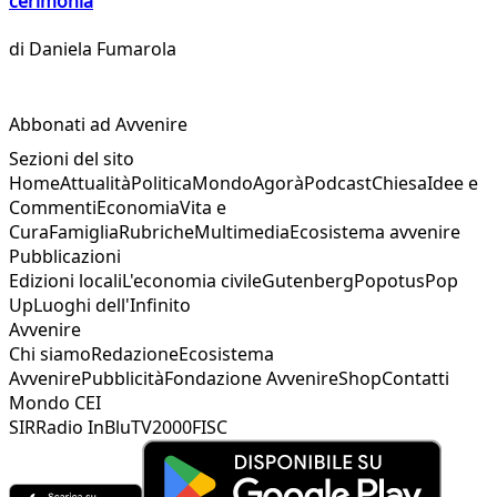
cerimonia
di
Daniela Fumarola
Abbonati ad Avvenire
Sezioni del sito
Home
Attualità
Politica
Mondo
Agorà
Podcast
Chiesa
Idee e
Commenti
Economia
Vita e
Cura
Famiglia
Rubriche
Multimedia
Ecosistema avvenire
Pubblicazioni
Edizioni locali
L'economia civile
Gutenberg
Popotus
Pop
Up
Luoghi dell'Infinito
Avvenire
Chi siamo
Redazione
Ecosistema
Avvenire
Pubblicità
Fondazione Avvenire
Shop
Contatti
Mondo CEI
SIR
Radio InBlu
TV2000
FISC