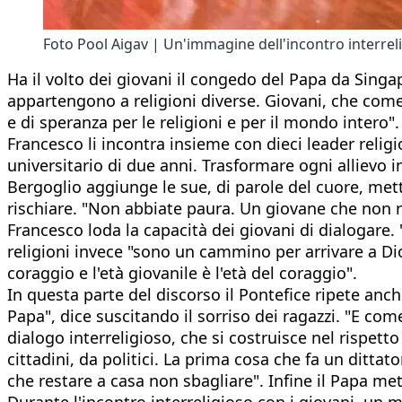
Foto Pool Aigav | Un'immagine dell'incontro interrel
Ha il volto dei giovani il congedo del Papa da Sing
appartengono a religioni diverse. Giovani, che come 
e di speranza per le religioni e per il mondo intero".
Francesco li incontra insieme con dieci leader religi
universitario di due anni. Trasformare ogni allievo i
Bergoglio aggiunge le sue, di parole del cuore, mette
rischiare. "Non abbiate paura. Un giovane che non ris
Francesco loda la capacità dei giovani di dialogare. "
religioni invece "sono un cammino per arrivare a Dio, 
coraggio e l'età giovanile è l'età del coraggio".
In questa parte del discorso il Pontefice ripete anch
Papa", dice suscitando il sorriso dei ragazzi. "E com
dialogo interreligioso, che si costruisce nel rispett
cittadini, da politici. La prima cosa che fa un dittat
che restare a casa non sbagliare". Infine il Papa m
Durante l'incontro interreligioso con i giovani, u