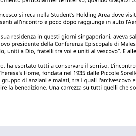
ancesco si reca nella Student’s Holding Area dove vis
resenti all’incontro e poco dopo raggiunge in auto l’A
sua residenza in questi giorni singaporiani, aveva salu
scovo presidente della Conferenza Episcopale di Males
 uniti a Dio, fratelli tra voi e uniti al vescovo”. E a
, ha esortato tutti a conservare il sorriso. L’incontr
t. Theresa's Home, fondata nel 1935 dalle Piccole Sorel
gruppo di anziani e malati, tra i quali l'arcivescovo 
re la benedizione. Una carrezza su tutti quelli che so