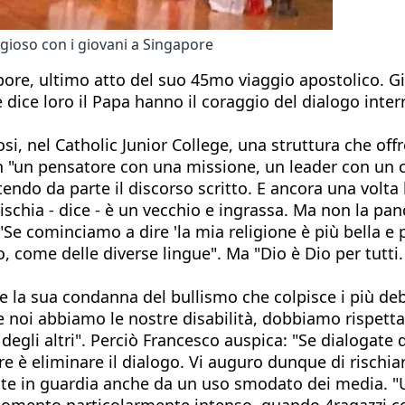
igioso con i giovani a Singapore
apore, ultimo atto del suo 45mo viaggio apostolico. 
dice loro il Papa hanno il coraggio del dialogo interr
osi, nel Catholic Junior College, una struttura che off
n "un pensatore con una missione, un leader con un cuo
ndo da parte il discorso scritto. E ancora una volta l
chia - dice - è un vecchio e ingrassa. Ma non la panci
Se cominciamo a dire 'la mia religione è più bella e pi
come delle diverse lingue". Ma "Dio è Dio per tutti. E 
e la sua condanna del bullismo che colpisce i più debo
e noi abbiamo le nostre disabilità, dobbiamo rispettare
o degli altri". Perciò Francesco auspica: "Se dialogate
ore è eliminare il dialogo. Vi auguro dunque di rischia
ette in guardia anche da un uso smodato dei media. "U
n momento particolarmente intenso, quando 4ragazzi c