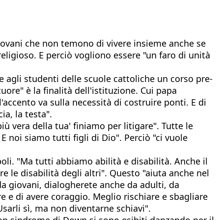
Giovani che non temono di vivere insieme anche se
eligioso. E perciò vogliono essere "un faro di unità
re agli studenti delle scuole cattoliche un corso pre-
re" è la finalità dell'istituzione. Cui papa
'accento va sulla necessità di costruire ponti. E di
a, la testa".
ù vera della tua' finiamo per litigare". Tutte le
noi siamo tutti figli di Dio". Perciò "ci vuole
li. "Ma tutti abbiamo abilità e disabilità. Anche il
 le disabilità degli altri". Questo "aiuta anche nel
 da giovani, dialogherete anche da adulti, da
re e di avere coraggio. Meglio rischiare e sbagliare
sarli sì, ma non diventarne schiavi".
on sindrome di Down si sono esibiti danzando per il