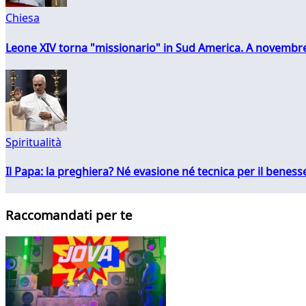
Chiesa
Leone XIV torna "missionario" in Sud America. A novembre
Spiritualità
Il Papa: la preghiera? Né evasione né tecnica per il ben
Raccomandati per te