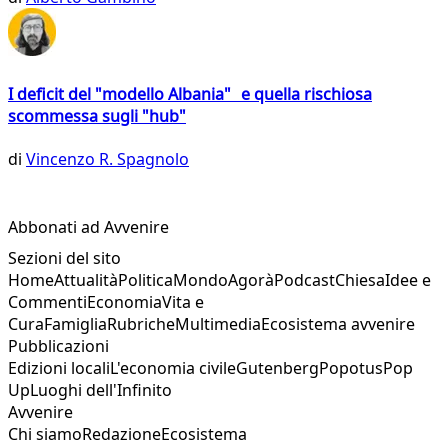
I deficit del "modello Albania" e quella rischiosa
scommessa sugli "hub"
di
Vincenzo R. Spagnolo
Abbonati ad Avvenire
Sezioni del sito
Home
Attualità
Politica
Mondo
Agorà
Podcast
Chiesa
Idee e
Commenti
Economia
Vita e
Cura
Famiglia
Rubriche
Multimedia
Ecosistema avvenire
Pubblicazioni
Edizioni locali
L'economia civile
Gutenberg
Popotus
Pop
Up
Luoghi dell'Infinito
Avvenire
Chi siamo
Redazione
Ecosistema