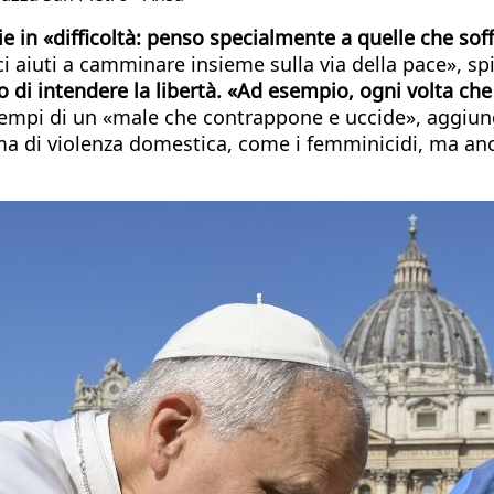
ie in «difficoltà: penso specialmente a quelle che sof
i aiuti a camminare insieme sulla via della pace», spi
di intendere la libertà. «Ad esempio, ogni volta che s
empi di un «male che contrappone e uccide», aggiunge
orma di violenza domestica, come i femminicidi, ma anch