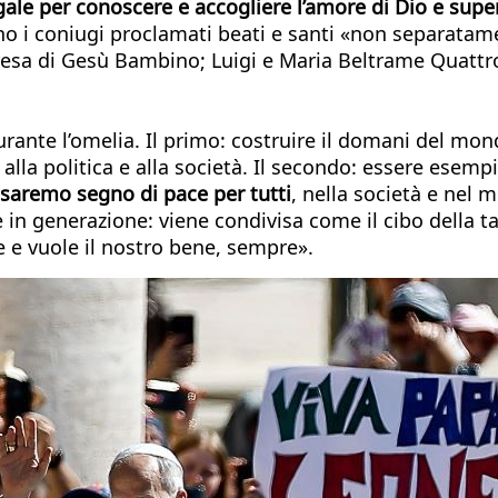
le per conoscere e accogliere l’amore di Dio e superar
 i coniugi proclamati beati e santi «non separatame
Teresa di Gesù Bambino; Luigi e Maria Beltrame Quattro
 durante l’omelia. Il primo: costruire il domani del 
 alla politica e alla società. Il secondo: essere esem
saremo segno di pace per tutti
, nella società e nel 
in generazione: viene condivisa come il cibo della tav
e e vuole il nostro bene, sempre».