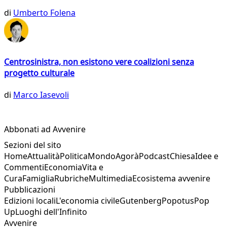
di
Umberto Folena
Centrosinistra, non esistono vere coalizioni senza
progetto culturale
di
Marco Iasevoli
Abbonati ad Avvenire
Sezioni del sito
Home
Attualità
Politica
Mondo
Agorà
Podcast
Chiesa
Idee e
Commenti
Economia
Vita e
Cura
Famiglia
Rubriche
Multimedia
Ecosistema avvenire
Pubblicazioni
Edizioni locali
L'economia civile
Gutenberg
Popotus
Pop
Up
Luoghi dell'Infinito
Avvenire