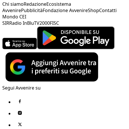
Chi siamo
Redazione
Ecosistema
Avvenire
Pubblicità
Fondazione Avvenire
Shop
Contatti
Mondo CEI
SIR
Radio InBlu
TV2000
FISC
Segui Avvenire su