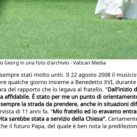
lo Georg in una foto d'archivio - Vatican Media
mpre stati molto uniti. Il 22 agosto 2008 il musicist
re qualche giorno insieme a Benedetto XVI, durante i 
ra del rapporto che lo legava al fratello. "
Dall’inizio 
fidabile. È stato per me un punto di orientamento e
empre la strada da prendere, anche in situazioni diff
vista di 11 anni fa. "
Mio fratello ed io eravamo entra
ita sarebbe stata a servizio della Chiesa".
Certamente 
he il futuro Papa, del quale è ben nota la predilezio