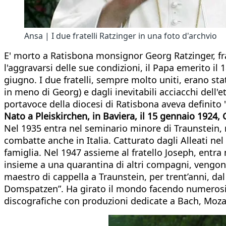
Ansa | I due fratelli Ratzinger in una foto d'archvio
E' morto a Ratisbona monsignor Georg Ratzinger, fra
l'aggravarsi delle sue condizioni, il Papa emerito i
giugno. I due fratelli, sempre molto uniti, erano sta
in meno di Georg) e dagli inevitabili acciacchi dell'
portavoce della diocesi di Ratisbona aveva definito "u
Nato a Pleiskirchen, in Baviera, il 15 gennaio 1924,
Nel 1935 entra nel seminario minore di Traunstein, 
combatte anche in Italia. Catturato dagli Alleati nel
famiglia. Nel 1947 assieme al fratello Joseph, entra
insieme a una quarantina di altri compagni, vengon
maestro di cappella a Traunstein, per trent’anni, dal
Domspatzen”. Ha girato il mondo facendo numerosi c
discografiche con produzioni dedicate a Bach, Mozar