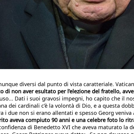
omunque diversi dal punto di vista caratteriale. Vati
di non aver esultato per l’elezione del fratello, avve
luso... Dati i suoi gravosi impegni, ho capito che il 
a dei cardinali c’è la volontà di Dio, e a questa dobb
tra i due non si erano allentati e spesso Georg veniv
rito aveva compiuto 90 anni e una celebre foto lo ri
 la confidenza di Benedetto XVI che aveva maturato la d