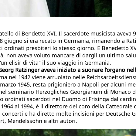
tello di Bendetto XVI. Il sacerdote musicista aveva 
l 18 giugno si era recato in Germania, rimanendo a Ra
ti ordinati presbiteri lo stesso giorno. E Benedetto X
età, non aveva voluto mancare di dargli un ultimo salut
n elisir di vita" il suo viaggio in Germania.
 Georg Ratzinger aveva iniziato a suonare l’organo nel
ma nel 1942 viene arruolato nelle Reichsarbeitsdiens
 marzo 1945, resta prigioniero a Napoli per alcuni mesi
 nel seminario Herzogliches Georgianum di Monaco di B
o ordinati sacerdoti nel Duomo di Frisinga dal cardi
 1964 al 1994, è il direttore del coro della Cattedrale
oncerti e ha diretto molte incisioni per Deutsche G
t, Mendelssohn e altri autori.