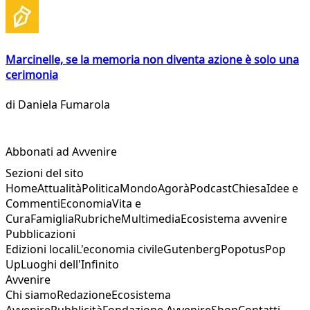
Marcinelle, se la memoria non diventa azione è solo una
cerimonia
di
Daniela Fumarola
Abbonati ad Avvenire
Sezioni del sito
Home
Attualità
Politica
Mondo
Agorà
Podcast
Chiesa
Idee e
Commenti
Economia
Vita e
Cura
Famiglia
Rubriche
Multimedia
Ecosistema avvenire
Pubblicazioni
Edizioni locali
L'economia civile
Gutenberg
Popotus
Pop
Up
Luoghi dell'Infinito
Avvenire
Chi siamo
Redazione
Ecosistema
Avvenire
Pubblicità
Fondazione Avvenire
Shop
Contatti