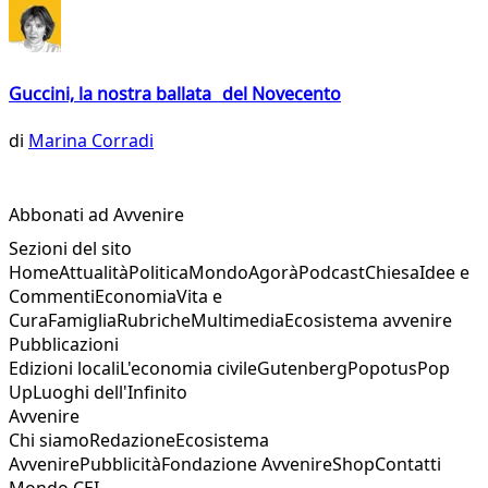
Guccini, la nostra ballata del Novecento
di
Marina Corradi
Abbonati ad Avvenire
Sezioni del sito
Home
Attualità
Politica
Mondo
Agorà
Podcast
Chiesa
Idee e
Commenti
Economia
Vita e
Cura
Famiglia
Rubriche
Multimedia
Ecosistema avvenire
Pubblicazioni
Edizioni locali
L'economia civile
Gutenberg
Popotus
Pop
Up
Luoghi dell'Infinito
Avvenire
Chi siamo
Redazione
Ecosistema
Avvenire
Pubblicità
Fondazione Avvenire
Shop
Contatti
Mondo CEI