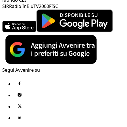
SIR
Radio InBlu
TV2000
FISC
Segui Avvenire su