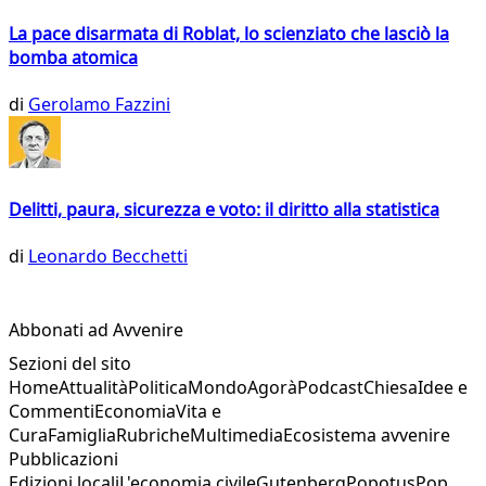
La pace disarmata di Roblat, lo scienziato che lasciò la
bomba atomica
di
Gerolamo Fazzini
Delitti, paura, sicurezza e voto: il diritto alla statistica
di
Leonardo Becchetti
Abbonati ad Avvenire
Sezioni del sito
Home
Attualità
Politica
Mondo
Agorà
Podcast
Chiesa
Idee e
Commenti
Economia
Vita e
Cura
Famiglia
Rubriche
Multimedia
Ecosistema avvenire
Pubblicazioni
Edizioni locali
L'economia civile
Gutenberg
Popotus
Pop