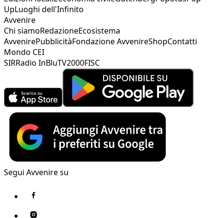
Up
Luoghi dell'Infinito
Avvenire
Chi siamo
Redazione
Ecosistema
Avvenire
Pubblicità
Fondazione Avvenire
Shop
Contatti
Mondo CEI
SIR
Radio InBlu
TV2000
FISC
Segui Avvenire su