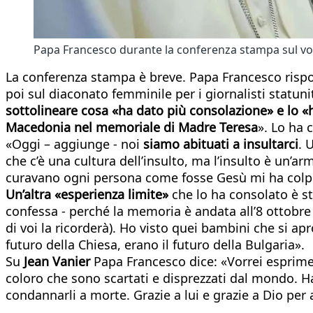
Papa Francesco durante la conferenza stampa sul vol
La conferenza stampa è breve. Papa Francesco rispo
poi sul diaconato femminile per i giornalisti statuni
sottolineare cosa «ha dato più consolazione» e lo 
Macedonia nel memoriale di Madre Teresa
». Lo ha 
«Oggi – aggiunge - noi
siamo abituati a insultarci
. 
che c’è una cultura dell’insulto, ma l’insulto è un’ar
curavano ogni persona come fosse Gesù mi ha colp
Un’altra «esperienza limite»
che lo ha consolato è s
confessa - perché la memoria è andata all’8 ottobr
di voi la ricorderà). Ho visto quei bambini che si 
futuro della Chiesa, erano il futuro della Bulgaria».
Su
Jean Vanier
Papa Francesco dice: «Vorrei esprimer
coloro che sono scartati e disprezzati dal mondo. Ha
condannarli a morte. Grazie a lui e grazie a Dio pe