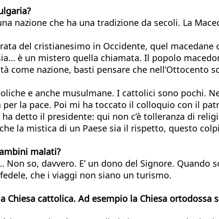
ulgaria?
una nazione che ha una tradizione da secoli. La Mace
trata del cristianesimo in Occidente, quel macedane c
Asia… è un mistero quella chiamata. Il popolo macedon
tità come nazione, basti pensare che nell’Ottocento s
oliche e anche musulmane. I cattolici sono pochi. Nel
ra per la pace. Poi mi ha toccato il colloquio con il p
a detto il presidente: qui non c’è tolleranza di relig
che la mistica di un Paese sia il rispetto, questo colp
bambini malati?
a… Non so, davvero. E’ un dono del Signore. Quando so
fedele, che i viaggi non siano un turismo.
o la Chiesa cattolica. Ad esempio la Chiesa ortodossa