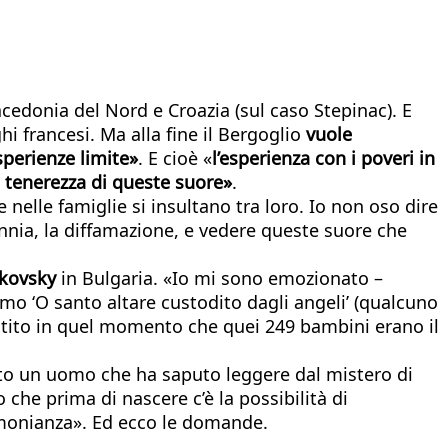
edonia del Nord e Croazia (sul caso Stepinac). E
hi francesi. Ma alla fine il Bergoglio
vuole
perienze limite»
. E cioè «
l’esperienza con i poveri in
la tenerezza di queste suore»
.
che nelle famiglie si insultano tra loro. Io non oso dire
lunnia, la diffamazione, e vedere queste suore che
akovsky
in Bulgaria. «Io mi sono emozionato –
o ‘O santo altare custodito dagli angeli’ (qualcuno
entito in quel momento che quei 249 bambini erano il
ato un uomo che ha saputo leggere dal mistero di
che prima di nascere c’è la possibilità di
timonianza». Ed ecco le domande.