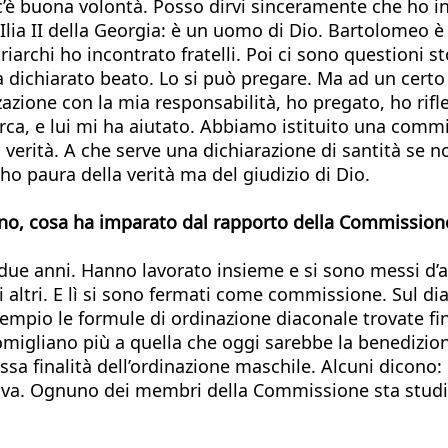
c’è buona volontà. Posso dirvi sinceramente che ho inc
Ilia II della Georgia: è un uomo di Dio. Bartolomeo è
archi ho incontrato fratelli. Poi ci sono questioni sto
ha dichiarato beato. Lo si può pregare. Ma ad un cert
zzazione con la mia responsabilità, ho pregato, ho rif
arca, e lui mi ha aiutato. Abbiamo istituito una com
a verità. A che serve una dichiarazione di santità se 
o paura della verità ma del giudizio di Dio.
cono, cosa ha imparato dal rapporto della Commissione
 due anni. Hanno lavorato insieme e si sono messi d’
i altri. E lì si sono fermati come commissione. Sul d
esempio le formule di ordinazione diaconale trovate
omigliano più a quella che oggi sarebbe la benedizio
ssa finalità dell’ordinazione maschile. Alcuni dicono:
va. Ognuno dei membri della Commissione sta studia