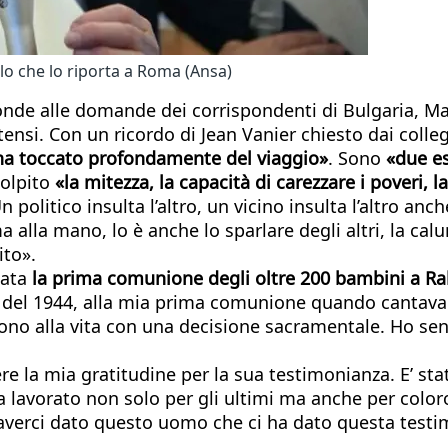
o che lo riporta a Roma (Ansa)
nde alle domande dei corrispondenti di Bulgaria, Mac
tensi. Con un ricordo di Jean Vanier chiesto dai colleg
«ha toccato profondamente del viaggio»
. Sono
«due es
colpito
«la mitezza, la capacità di carezzare i poveri, 
Un politico insulta l’altro, un vicino insulta l’altro an
ma alla mano, lo è anche lo sparlare degli altri, la ca
ito».
tata
la
prima comunione degli oltre 200 bambini a R
e del 1944, alla mia prima comunione quando cantavam
aprono alla vita con una decisione sacramentale. Ho s
e la mia gratitudine per la sua testimonianza. E’ st
 lavorato non solo per gli ultimi ma anche per coloro 
r averci dato questo uomo che ci ha dato questa tes