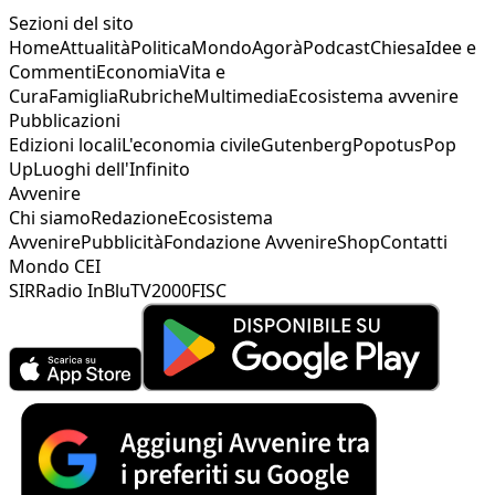
Sezioni del sito
Home
Attualità
Politica
Mondo
Agorà
Podcast
Chiesa
Idee e
Commenti
Economia
Vita e
Cura
Famiglia
Rubriche
Multimedia
Ecosistema avvenire
Pubblicazioni
Edizioni locali
L'economia civile
Gutenberg
Popotus
Pop
Up
Luoghi dell'Infinito
Avvenire
Chi siamo
Redazione
Ecosistema
Avvenire
Pubblicità
Fondazione Avvenire
Shop
Contatti
Mondo CEI
SIR
Radio InBlu
TV2000
FISC