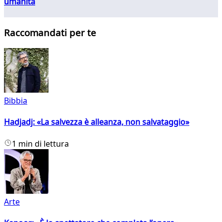
umanità
Raccomandati per te
Bibbia
Hadjadj: «La salvezza è alleanza, non salvataggio»
1 min di lettura
Arte