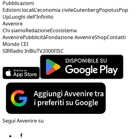
Pubblicazioni
Edizioni locali
L'economia civile
Gutenberg
Popotus
Pop
Up
Luoghi dell'Infinito
Avvenire
Chi siamo
Redazione
Ecosistema
Avvenire
Pubblicità
Fondazione Avvenire
Shop
Contatti
Mondo CEI
SIR
Radio InBlu
TV2000
FISC
Segui Avvenire su