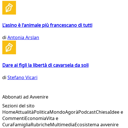
L'asino è l'animale più francescano di tutti
di
Antonia Arslan
Dare ai figli la libertà di cavarsela da soli
di
Stefano Vicari
Abbonati ad Avvenire
Sezioni del sito
Home
Attualità
Politica
Mondo
Agorà
Podcast
Chiesa
Idee e
Commenti
Economia
Vita e
Cura
Famiglia
Rubriche
Multimedia
Ecosistema avvenire