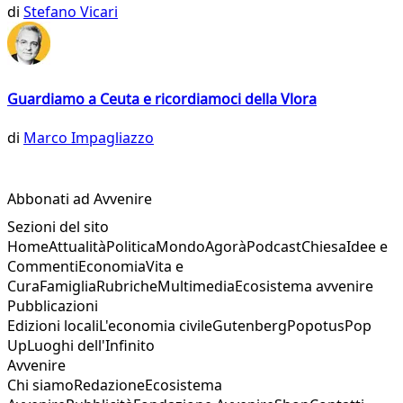
di
Stefano Vicari
Guardiamo a Ceuta e ricordiamoci della Vlora
di
Marco Impagliazzo
Abbonati ad Avvenire
Sezioni del sito
Home
Attualità
Politica
Mondo
Agorà
Podcast
Chiesa
Idee e
Commenti
Economia
Vita e
Cura
Famiglia
Rubriche
Multimedia
Ecosistema avvenire
Pubblicazioni
Edizioni locali
L'economia civile
Gutenberg
Popotus
Pop
Up
Luoghi dell'Infinito
Avvenire
Chi siamo
Redazione
Ecosistema