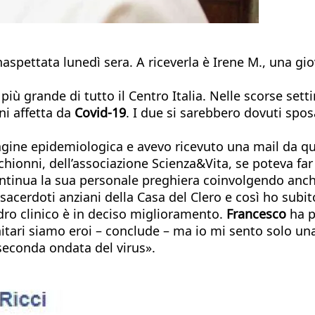
naspettata lunedì sera. A riceverla è Irene M., una gi
più grande di tutto il Centro Italia. Nelle scorse set
ni affetta da
Covid-19
. I due si sarebbero dovuti spos
dagine epidemiologica e avevo ricevuto una mail da 
chionni, dell’associazione Scienza&Vita, se poteva far 
tinua la sua personale preghiera coinvolgendo anche 
 sacerdoti anziani della Casa del Clero e così ho subi
dro clinico è in deciso miglioramento.
Francesco
ha p
nitari siamo eroi – conclude – ma io mi sento solo u
seconda ondata del virus».