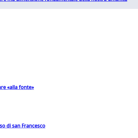
are «alla fonte»
oso di san Francesco