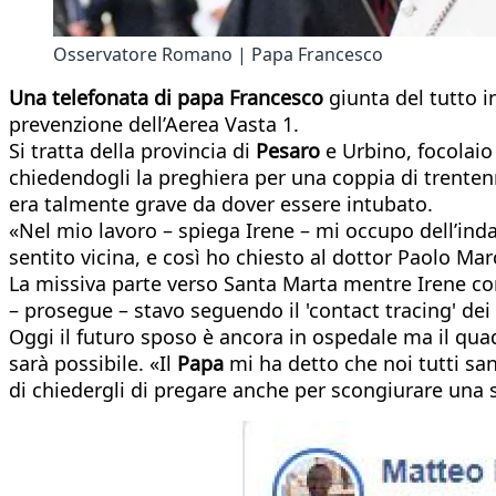
Osservatore Romano | Papa Francesco
Una telefonata di papa Francesco
giunta del tutto i
prevenzione dell’Aerea Vasta 1.
Si tratta della provincia di
Pesaro
e Urbino, focolaio 
chiedendogli la preghiera per una coppia di trenten
era talmente grave da dover essere intubato.
«Nel mio lavoro – spiega Irene – mi occupo dell’in
sentito vicina, e così ho chiesto al dottor Paolo Mar
La missiva parte verso Santa Marta mentre Irene con
– prosegue – stavo seguendo il 'contact tracing' dei
Oggi il futuro sposo è ancora in ospedale ma il qua
sarà possibile. «Il
Papa
mi ha detto che noi tutti sa
di chiedergli di pregare anche per scongiurare una 