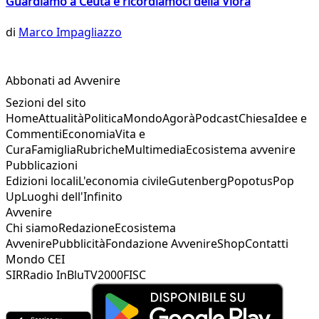
Guardiamo a Ceuta e ricordiamoci della Vlora
di
Marco Impagliazzo
Abbonati ad Avvenire
Sezioni del sito
Home
Attualità
Politica
Mondo
Agorà
Podcast
Chiesa
Idee e
Commenti
Economia
Vita e
Cura
Famiglia
Rubriche
Multimedia
Ecosistema avvenire
Pubblicazioni
Edizioni locali
L'economia civile
Gutenberg
Popotus
Pop
Up
Luoghi dell'Infinito
Avvenire
Chi siamo
Redazione
Ecosistema
Avvenire
Pubblicità
Fondazione Avvenire
Shop
Contatti
Mondo CEI
SIR
Radio InBlu
TV2000
FISC