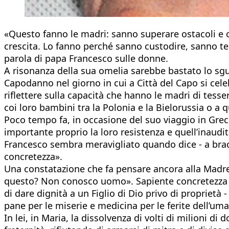
«Questo fanno le madri: sanno superare ostacoli e co
crescita. Lo fanno perché sanno custodire, sanno tene
parola di papa Francesco sulle donne.
A risonanza della sua omelia sarebbe bastato lo sgu
Capodanno nel giorno in cui a Città del Capo si cele
riflettere sulla capacità che hanno le madri di tesser
coi loro bambini tra la Polonia e la Bielorussia o a 
Poco tempo fa, in occasione del suo viaggio in Greci
importante proprio la loro resistenza e quell’inaudit
Francesco sembra meravigliato quando dice - a bracci
concretezza».
Una constatazione che fa pensare ancora alla Madre d
questo? Non conosco uomo». Sapiente concretezza che
di dare dignità a un Figlio di Dio privo di proprietà 
pane per le miserie e medicina per le ferite dell’uma
In lei, in Maria, la dissolvenza di volti di milioni di