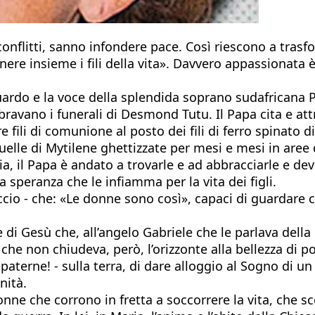
nflitti, sanno infondere pace. Così riescono a trasfor
re insieme i fili della vita». Davvero appassionata è 
ardo e la voce della splendida soprano sudafricana P
bravano i funerali di Desmond Tutu. Il Papa cita e at
e fili di comunione al posto dei fili di ferro spinato d
quelle di Mytilene ghettizzate per mesi e mesi in aree 
a, il Papa è andato a trovarle e ad abbracciarle e dev
a speranza che le infiamma per la vita dei figli.
o - che: «Le donne sono così», capaci di guardare co
i Gesù che, all’angelo Gabriele che le parlava della 
 non chiudeva, però, l’orizzonte alla bellezza di pot
- paterne! - sulla terra, di dare alloggio al Sogno di 
nità.
 donne che corrono in fretta a soccorrere la vita, che s