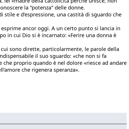
esa, lei «madre della cattolicità perché unisce, non
conoscere la "potenza" delle donne.
i stile e d’espressione, una castità di sguardo che
 esprime ancor oggi. A un certo punto si lancia in
po in cui Dio si è incarnato: «Ferire una donna è
cui sono dirette, particolarmente, le parole della
indispensabile il suo sguardo: «che non si fa
» e che proprio quando è nel dolore «riesce ad andare
dell’amore che rigenera speranza».