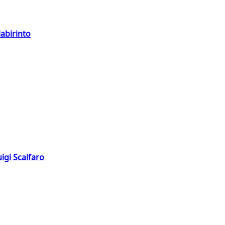
labirinto
igi Scalfaro