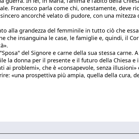
da guerra. In lei, in Maria, l’anima e l’abito della Chi
sale. Francesco parla come chi, onestamente, deve ri
e sincero ancorché velato di pudore, con una mitezza d
nto alla grandezza del femminile in tutto ciò che essa
 che insanguina le case, le famiglie e, quindi, il Cor
tà».
Sposa" del Signore e carne della sua stessa carne. A 
e la donna per il presente e il futuro della Chiesa e 
ti ai problemi», che è «consapevole, senza illusioni
frire: «una prospettiva più ampia, quella della cura, 