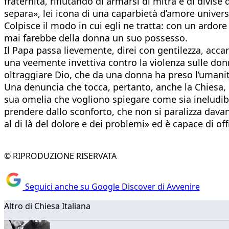
fraternità, rifiutando di armarsi di mitra e di divise 
separa», lei icona di una caparbietà d’amore univer
Colpisce il modo in cui egli ne tratta: con un ardor
mai farebbe della donna un suo possesso.
Il Papa passa lievemente, direi con gentilezza, acca
una veemente invettiva contro la violenza sulle donne
oltraggiare Dio, che da una donna ha preso l’umani
Una denuncia che tocca, pertanto, anche la Chiesa, "
sua omelia che vogliono spiegare come sia ineludibil
prendere dallo sconforto, che non si paralizza davan
al di là del dolore e dei problemi» ed è capace di of
© RIPRODUZIONE RISERVATA
Seguici anche su Google Discover di Avvenire
Altro di Chiesa Italiana