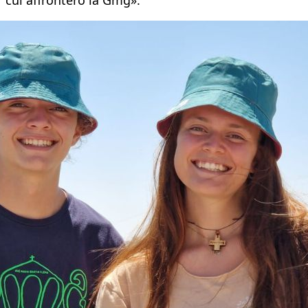
cui affronterò la Gmg».