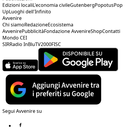
Edizioni locali
L'economia civile
Gutenberg
Popotus
Pop
Up
Luoghi dell'Infinito
Avvenire
Chi siamo
Redazione
Ecosistema
Avvenire
Pubblicità
Fondazione Avvenire
Shop
Contatti
Mondo CEI
SIR
Radio InBlu
TV2000
FISC
Segui Avvenire su