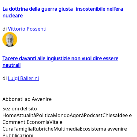
La dottrina della guerra giusta insostenibile nell’era
nucleare
di
Vittorio Possenti
Tacere davanti alle ingiustizie non vuol dire essere
neutrali
di
Luigi Ballerini
Abbonati ad Avvenire
Sezioni del sito
Home
Attualità
Politica
Mondo
Agorà
Podcast
Chiesa
Idee e
Commenti
Economia
Vita e
Cura
Famiglia
Rubriche
Multimedia
Ecosistema avvenire
Pubblicazioni