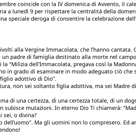
cembre coincide con la IV domenica di Avvento, il cale
a a lunedì 9 per rispettare la centralità della domen
na speciale deroga di consentire la celebrazione de
no rivolti alla Vergine Immacolata, che l’hanno cantat
 di un padre di famiglia destinato alla morte nel cam
i la "Milizia dell’Immacolata, pregava così la Madonn
no in grado di esaminare in modo adeguato ciò che sig
iglio adottivo di Dio”.
ura, non sei soltanto figlia adottiva, ma sei Madre d
à, ma di una certezza, di una certezza totale, di un do
n subisce mutazioni. In eterno Dio Ti chiamerà: "Madre
 sei, o divina?
glio dell’uomo". Ma gli uomini non lo compresero. Ed
rendono!