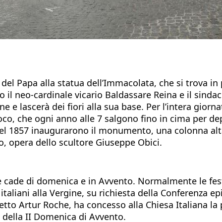
el Papa alla statua dell’Immacolata, che si trova in 
rlo il neo-cardinale vicario Baldassare Reina e il sind
 e lascerà dei fiori alla sua base. Per l’intera gior
co, che ogni anno alle 7 salgono fino in cima per depo
el 1857 inaugurarono il monumento, una colonna alta 1
o, opera dello scultore Giuseppe Obici.
e cade di domenica e in Avvento. Normalmente le fe
italiani alla Vergine, su richiesta della Conferenza epi
etto Artur Roche, ha concesso alla Chiesa Italiana la 
 della II Domenica di Avvento.