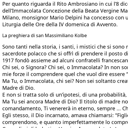
Per quanto riguarda il Rito Ambrosiano in cui l’8 di
dell’Immacolata Concezione della Beata Vergine Mari
Milano, monsignor Mario Delpini ha concesso con u
Liturgia delle Ore della IV domenica di Avvento.
La preghiera di san Massimiliano Kolbe
Sono tanti nella storia, i santi, i mistici che si so
sacerdote polacco che si offrì di prendere il posto
1917 fondò assieme ad alcuni confratelli francescan
Chi sei, o Signora? Chi sei, o Immacolata? In non so
mie forze il comprendere quel che vuol dire essere “f
Ma Tu, o Immacolata, chi sei? Non sei soltanto creat
Madre di Dio.
E non si tratta solo di un’ipotesi, di una probabilit
Ma Tu sei ancora Madre di Dio? Il titolo di madre no
comandamento, Ti venererà in eterno, sempre ... Chi
Egli stesso, il Dio incarnato, amava chiamarsi: "Fi
comprendono, e quanto imperfettamente lo comp