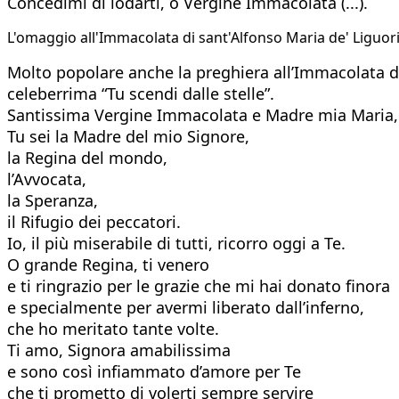
Concedimi di lodarti, o Vergine Immacolata (...).
L'omaggio all'Immacolata di sant'Alfonso Maria de' Liguor
Molto popolare anche la preghiera all’Immacolata di 
celeberrima “Tu scendi dalle stelle”.
Santissima Vergine Immacolata e Madre mia Maria,
Tu sei la Madre del mio Signore,
la Regina del mondo,
l’Avvocata,
la Speranza,
il Rifugio dei peccatori.
Io, il più miserabile di tutti, ricorro oggi a Te.
O grande Regina, ti venero
e ti ringrazio per le grazie che mi hai donato finora
e specialmente per avermi liberato dall’inferno,
che ho meritato tante volte.
Ti amo, Signora amabilissima
e sono così infiammato d’amore per Te
che ti prometto di volerti sempre servire