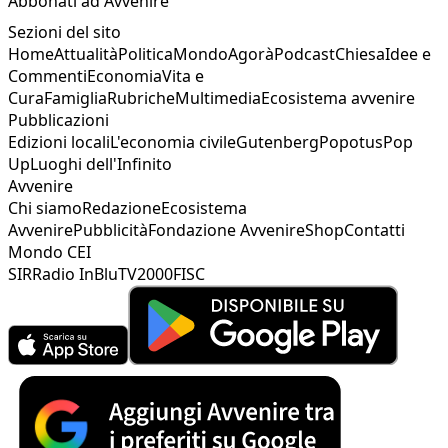
Abbonati ad Avvenire
Sezioni del sito
Home
Attualità
Politica
Mondo
Agorà
Podcast
Chiesa
Idee e
Commenti
Economia
Vita e
Cura
Famiglia
Rubriche
Multimedia
Ecosistema avvenire
Pubblicazioni
Edizioni locali
L'economia civile
Gutenberg
Popotus
Pop
Up
Luoghi dell'Infinito
Avvenire
Chi siamo
Redazione
Ecosistema
Avvenire
Pubblicità
Fondazione Avvenire
Shop
Contatti
Mondo CEI
SIR
Radio InBlu
TV2000
FISC