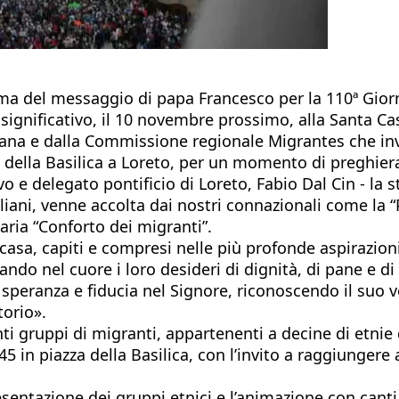
ema del messaggio di papa Francesco per la 110ª Gior
significativo, il 10 novembre prossimo, alla Santa Ca
ana e dalla Commissione regionale Migrantes che inv
za della Basilica a Loreto, per un momento di preghiera
o e delegato pontificio di Loreto, Fabio Dal Cin - la
italiani, venne accolta dai nostri connazionali come l
Maria “Conforto dei migranti”.
 casa, capiti e compresi nelle più profonde aspirazion
ando nel cuore i loro desideri di dignità, di pane e d
o speranza e fiducia nel Signore, riconoscendo il suo 
torio».
ti gruppi di migranti, appartenenti a decine di etnie
45 in piazza della Basilica, con l’invito a raggiunger
presentazione dei gruppi etnici e l’animazione con cant