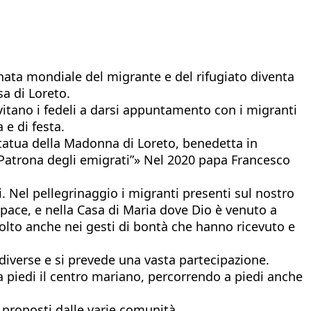
nata mondiale del migrante e del rifugiato diventa
sa di Loreto.
itano i fedeli a darsi appuntamento con i migranti
 e di festa.
 statua della Madonna di Loreto, benedetta in
a “Patrona degli emigrati”» Nel 2020 papa Francesco
i. Nel pellegrinaggio i migranti presenti sul nostro
i pace, e nella Casa di Maria dove Dio è venuto a
volto anche nei gesti di bontà che hanno ricevuto e
 diverse e si prevede una vasta partecipazione.
e a piedi il centro mariano, percorrendo a piedi anche
i proposti dalle varie comunità.