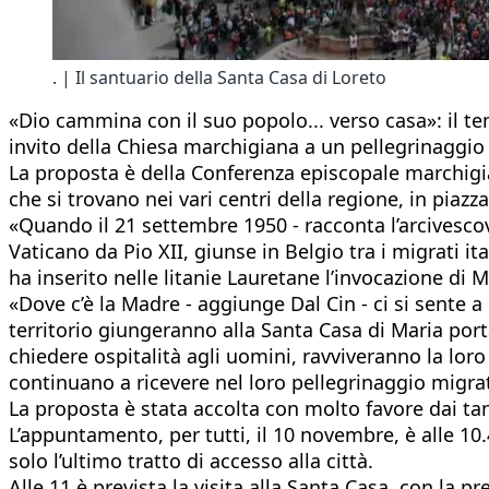
. | Il santuario della Santa Casa di Loreto
«Dio cammina con il suo popolo... verso casa»: il t
invito della Chiesa marchigiana a un pellegrinaggio 
La proposta è della Conferenza episcopale marchigi
che si trovano nei vari centri della regione, in piaz
«Quando il 21 settembre 1950 - racconta l’arcivescov
Vaticano da Pio XII, giunse in Belgio tra i migrati 
ha inserito nelle litanie Lauretane l’invocazione di 
«Dove c’è la Madre - aggiunge Dal Cin - ci si sente a
territorio giungeranno alla Santa Casa di Maria port
chiedere ospitalità agli uomini, ravviveranno la lor
continuano a ricevere nel loro pellegrinaggio migra
La proposta è stata accolta con molto favore dai tan
L’appuntamento, per tutti, il 10 novembre, è alle 10.
solo l’ultimo tratto di accesso alla città.
Alle 11 è prevista la visita alla Santa Casa, con la 