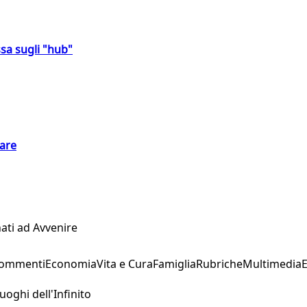
sa sugli "hub"
eare
ati ad Avvenire
Commenti
Economia
Vita e Cura
Famiglia
Rubriche
Multimedia
uoghi dell'Infinito