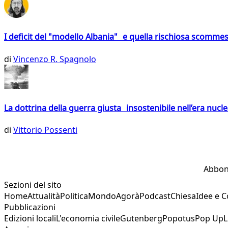
I deficit del "modello Albania" e quella rischiosa scommes
di
Vincenzo R. Spagnolo
La dottrina della guerra giusta insostenibile nell’era nucl
di
Vittorio Possenti
Abbon
Sezioni del sito
Home
Attualità
Politica
Mondo
Agorà
Podcast
Chiesa
Idee e 
Pubblicazioni
Edizioni locali
L'economia civile
Gutenberg
Popotus
Pop Up
L