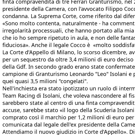
finta compravendita di tre Ferrari Granturismo, nel 2
presidente della Camera, con l'avvocato Filippo Cocco
condanna. La Suprema Corte, come riferito dal difen
«Sono molto contenta, naturalmente - ha commentato
irregolarità processuali, che hanno portato alla mia 
che io ho sempre ripetuto in aula, e non delle fant
fiduciosa». Anche il legale Cocco è «molto soddisfatt
La Corte d'Appello di Milano, lo scorso dicembre, a
per un sequestro da oltre 3,4 milioni di euro deciso
della Gdf. In secondo grado erano state confermate 
campione di Granturismo Leonardo "Leo" Isolani e pe
quei quasi 3,5 milioni "congelati".
Nell'inchiesta era stato ipotizzato un ruolo di inter
Team Racing di Isolani, che voleva nascondere al fisc
sarebbero state al centro di una finta compravendita
accuse, sarebbe stato «il logo della Scuderia Isolan
comprato così il marchio per 1,2 milioni di euro per
comunicata dal legale dell'ex presidente della Came
Attendiamo il nuovo giudizio in Corte d'Appello». Di 