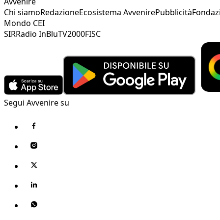
Avvenire
Chi siamo
Redazione
Ecosistema Avvenire
Pubblicità
Fondaz
Mondo CEI
SIR
Radio InBlu
TV2000
FISC
Segui Avvenire su