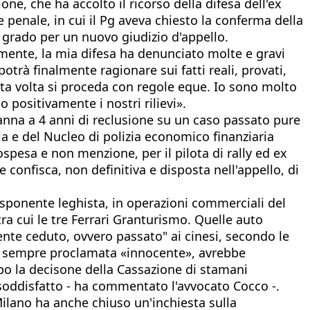
ne, che ha accolto il ricorso della difesa dell'ex
 penale, in cui il Pg aveva chiesto la conferma della
 grado per un nuovo giudizio d'appello.
mente, la mia difesa ha denunciato molte e gravi
trà finalmente ragionare sui fatti reali, provati,
sta volta si proceda con regole eque. Io sono molto
 positivamente i nostri rilievi».
anna a 4 anni di reclusione su un caso passato pure
ia e del Nucleo di polizia economico finanziaria
pesa e non menzione, per il pilota di rally ed ex
onfisca, non definitiva e disposta nell'appello, di
x esponente leghista, in operazioni commerciali del
tra cui le tre Ferrari Granturismo. Quelle auto
ente ceduto, ovvero passato" ai cinesi, secondo le
i è sempre proclamata «innocente», avrebbe
opo la decisone della Cassazione di stamani
 soddisfatto - ha commentato l'avvocato Cocco -.
 Milano ha anche chiuso un'inchiesta sulla