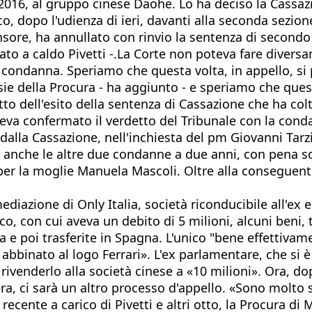
016, al gruppo cinese Daohe. Lo ha deciso la Cassazio
, dopo l'udienza di ieri, davanti alla seconda sezione
sore, ha annullato con rinvio la sentenza di secondo
 a caldo Pivetti -.La Corte non poteva fare diversa
condanna. Speriamo che questa volta, in appello, si po
asie della Procura - ha aggiunto - e speriamo che que
o dell'esito della sentenza di Cassazione che ha colto
veva confermato il verdetto del Tribunale con la cond
 dalla Cassazione, nell'inchiesta del pm Giovanni Tarz
anche le altre due condanne a due anni, con pena sos
r la moglie Manuela Mascoli. Oltre alla conseguente c
mediazione di Only Italia, società riconducibile all'e
o, con cui aveva un debito di 5 milioni, alcuni beni, 
 e poi trasferite in Spagna. L'unico "bene effettivam
i abbinato al logo Ferrari». L'ex parlamentare, che s
 rivenderlo alla società cinese a «10 milioni». Ora, d
ra, ci sarà un altro processo d'appello. «Sono molto
recente a carico di Pivetti e altri otto, la Procura di