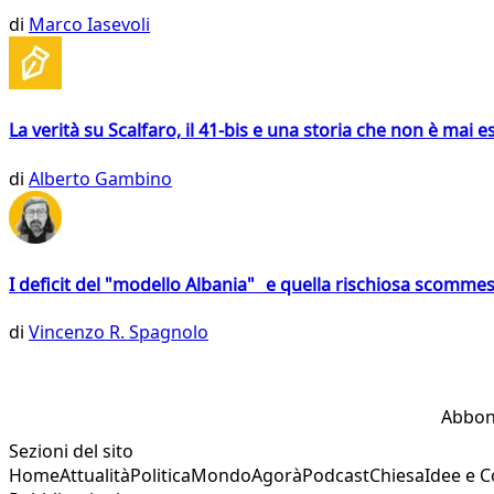
di
Marco Iasevoli
La verità su Scalfaro, il 41-bis e una storia che non è mai es
di
Alberto Gambino
I deficit del "modello Albania" e quella rischiosa scommes
di
Vincenzo R. Spagnolo
Abbon
Sezioni del sito
Home
Attualità
Politica
Mondo
Agorà
Podcast
Chiesa
Idee e 