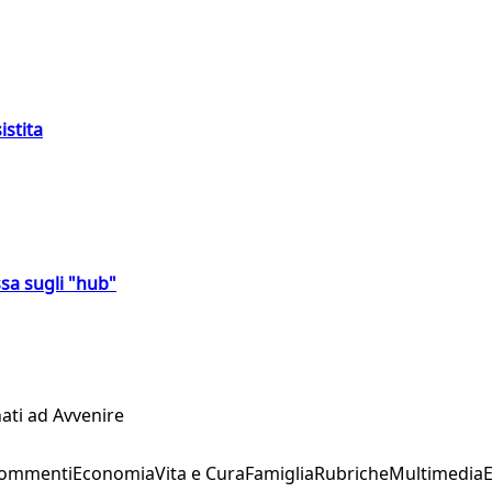
istita
sa sugli "hub"
ati ad Avvenire
Commenti
Economia
Vita e Cura
Famiglia
Rubriche
Multimedia