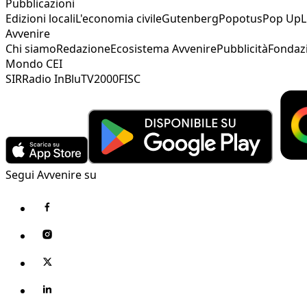
Pubblicazioni
Edizioni locali
L'economia civile
Gutenberg
Popotus
Pop Up
L
Avvenire
Chi siamo
Redazione
Ecosistema Avvenire
Pubblicità
Fondaz
Mondo CEI
SIR
Radio InBlu
TV2000
FISC
Segui Avvenire su