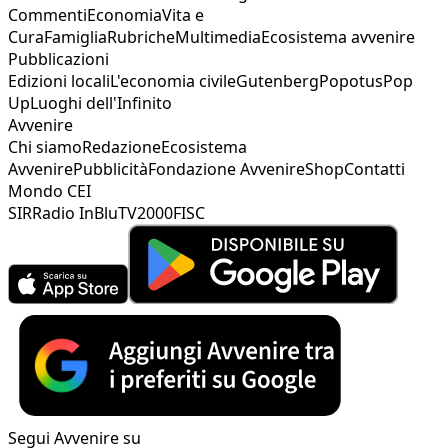
Commenti
Economia
Vita e
Cura
Famiglia
Rubriche
Multimedia
Ecosistema avvenire
Pubblicazioni
Edizioni locali
L'economia civile
Gutenberg
Popotus
Pop
Up
Luoghi dell'Infinito
Avvenire
Chi siamo
Redazione
Ecosistema
Avvenire
Pubblicità
Fondazione Avvenire
Shop
Contatti
Mondo CEI
SIR
Radio InBlu
TV2000
FISC
Segui Avvenire su