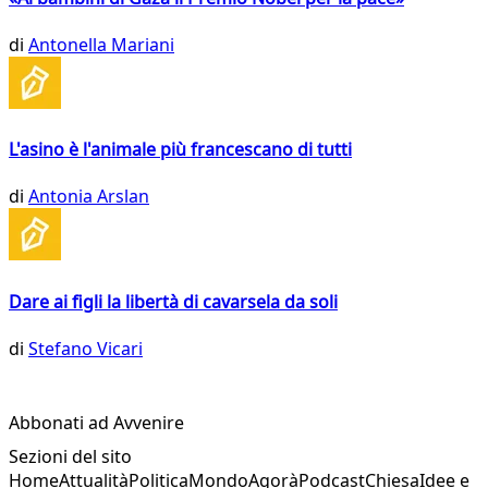
di
Antonella Mariani
L'asino è l'animale più francescano di tutti
di
Antonia Arslan
Dare ai figli la libertà di cavarsela da soli
di
Stefano Vicari
Abbonati ad Avvenire
Sezioni del sito
Home
Attualità
Politica
Mondo
Agorà
Podcast
Chiesa
Idee e