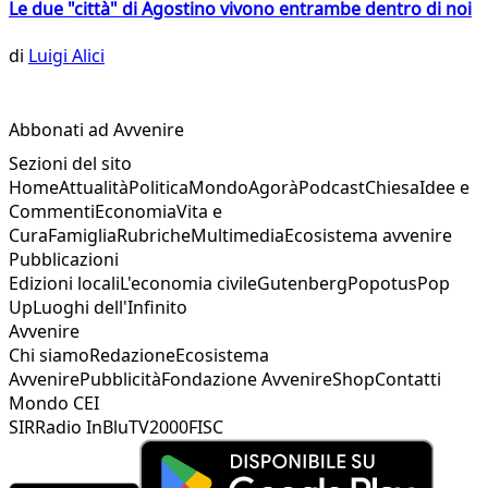
Le due "città" di Agostino vivono entrambe dentro di noi
di
Luigi Alici
Abbonati ad Avvenire
Sezioni del sito
Home
Attualità
Politica
Mondo
Agorà
Podcast
Chiesa
Idee e
Commenti
Economia
Vita e
Cura
Famiglia
Rubriche
Multimedia
Ecosistema avvenire
Pubblicazioni
Edizioni locali
L'economia civile
Gutenberg
Popotus
Pop
Up
Luoghi dell'Infinito
Avvenire
Chi siamo
Redazione
Ecosistema
Avvenire
Pubblicità
Fondazione Avvenire
Shop
Contatti
Mondo CEI
SIR
Radio InBlu
TV2000
FISC