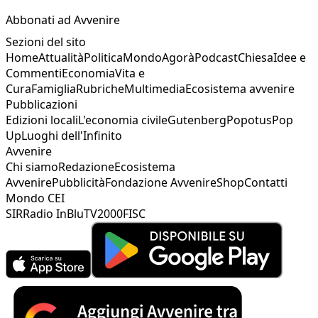
Abbonati ad Avvenire
Sezioni del sito
Home
Attualità
Politica
Mondo
Agorà
Podcast
Chiesa
Idee e
Commenti
Economia
Vita e
Cura
Famiglia
Rubriche
Multimedia
Ecosistema avvenire
Pubblicazioni
Edizioni locali
L'economia civile
Gutenberg
Popotus
Pop
Up
Luoghi dell'Infinito
Avvenire
Chi siamo
Redazione
Ecosistema
Avvenire
Pubblicità
Fondazione Avvenire
Shop
Contatti
Mondo CEI
SIR
Radio InBlu
TV2000
FISC