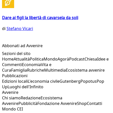
Dare ai figli la libertà di cavarsela da soli
di
Stefano Vicari
Abbonati ad Avvenire
Sezioni del sito
Home
Attualità
Politica
Mondo
Agorà
Podcast
Chiesa
Idee e
Commenti
Economia
Vita e
Cura
Famiglia
Rubriche
Multimedia
Ecosistema avvenire
Pubblicazioni
Edizioni locali
L'economia civile
Gutenberg
Popotus
Pop
Up
Luoghi dell'Infinito
Avvenire
Chi siamo
Redazione
Ecosistema
Avvenire
Pubblicità
Fondazione Avvenire
Shop
Contatti
Mondo CEI