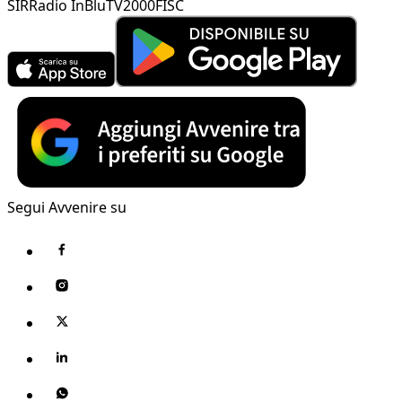
SIR
Radio InBlu
TV2000
FISC
Segui Avvenire su