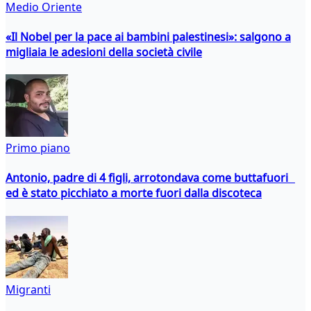
Medio Oriente
«Il Nobel per la pace ai bambini palestinesi»: salgono a
migliaia le adesioni della società civile
Primo piano
Antonio, padre di 4 figli, arrotondava come buttafuori
ed è stato picchiato a morte fuori dalla discoteca
Migranti