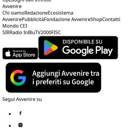
Avvenire
Chi siamo
Redazione
Ecosistema
Avvenire
Pubblicità
Fondazione Avvenire
Shop
Contatti
Mondo CEI
SIR
Radio InBlu
TV2000
FISC
Segui Avvenire su