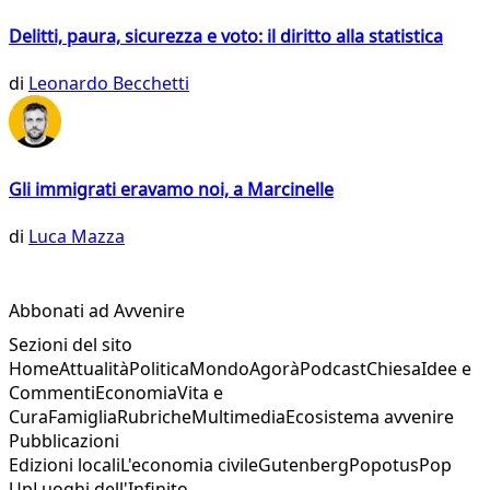
Delitti, paura, sicurezza e voto: il diritto alla statistica
di
Leonardo Becchetti
Gli immigrati eravamo noi, a Marcinelle
di
Luca Mazza
Abbonati ad Avvenire
Sezioni del sito
Home
Attualità
Politica
Mondo
Agorà
Podcast
Chiesa
Idee e
Commenti
Economia
Vita e
Cura
Famiglia
Rubriche
Multimedia
Ecosistema avvenire
Pubblicazioni
Edizioni locali
L'economia civile
Gutenberg
Popotus
Pop
Up
Luoghi dell'Infinito