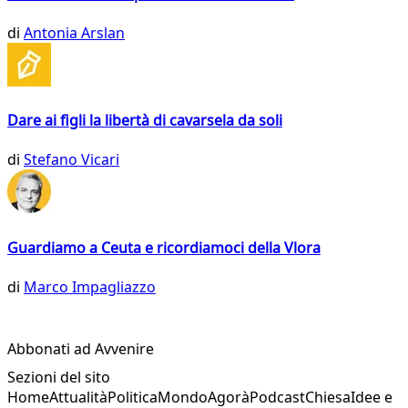
di
Antonia Arslan
Dare ai figli la libertà di cavarsela da soli
di
Stefano Vicari
Guardiamo a Ceuta e ricordiamoci della Vlora
di
Marco Impagliazzo
Abbonati ad Avvenire
Sezioni del sito
Home
Attualità
Politica
Mondo
Agorà
Podcast
Chiesa
Idee e