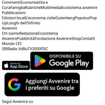
Commenti
Economia
Vita e
Cura
Famiglia
Rubriche
Multimedia
Ecosistema avvenire
Pubblicazioni
Edizioni locali
L'economia civile
Gutenberg
Popotus
Pop
Up
Luoghi dell'Infinito
Avvenire
Chi siamo
Redazione
Ecosistema
Avvenire
Pubblicità
Fondazione Avvenire
Shop
Contatti
Mondo CEI
SIR
Radio InBlu
TV2000
FISC
Segui Avvenire su