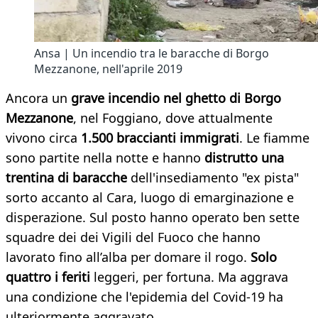
Ansa | Un incendio tra le baracche di Borgo
Mezzanone, nell'aprile 2019
Ancora un
grave
incendio
nel
ghetto
di
Borgo
Mezzanone
, nel Foggiano, dove attualmente
vivono circa
1.500
braccianti
immigrati
. Le fiamme
sono partite nella notte e hanno
distrutto
una
trentina
di
baracche
dell'insediamento "ex pista"
sorto accanto al Cara, luogo di emarginazione e
disperazione. Sul posto hanno operato ben sette
squadre dei dei Vigili del Fuoco che hanno
lavorato fino all’alba per domare il rogo.
Solo
quattro
i f
eriti
leggeri, per fortuna. Ma aggrava
una condizione che l'epidemia del Covid-19 ha
ulteriormente aggravato.