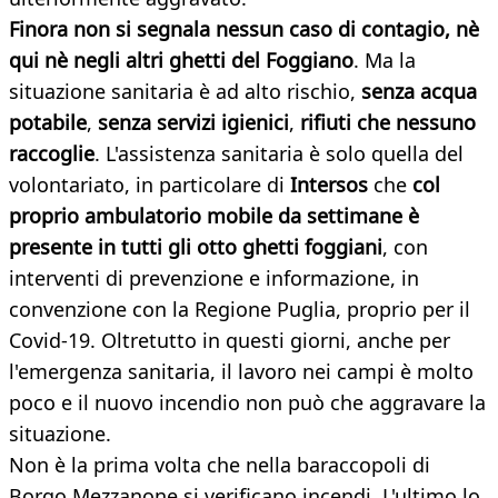
Finora
non
si
segnala
nessun
caso
di
contagio
,
nè
qui
nè
negli
altri
ghetti
del
Foggiano
. Ma la
situazione sanitaria è ad alto rischio,
senza
acqua
potabile
,
senza
servizi
igienici
,
rifiuti
che
nessuno
raccoglie
. L'assistenza sanitaria è solo quella del
volontariato, in particolare di
Intersos
che
col
proprio
ambulatorio
mobile
da
settimane
è
presente
in
tutti
gli
otto
ghetti
foggiani
, con
interventi di prevenzione e informazione, in
convenzione con la Regione Puglia, proprio per il
Covid-19. Oltretutto in questi giorni, anche per
l'emergenza sanitaria, il lavoro nei campi è molto
poco e il nuovo incendio non può che aggravare la
situazione.
Non è la prima volta che nella baraccopoli di
Borgo Mezzanone si verificano incendi. L'ultimo lo