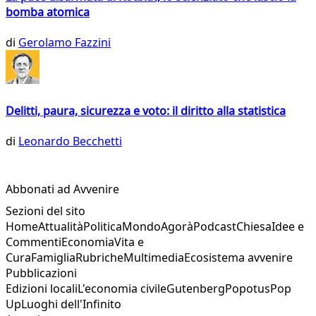
bomba atomica
di
Gerolamo Fazzini
Delitti, paura, sicurezza e voto: il diritto alla statistica
di
Leonardo Becchetti
Abbonati ad Avvenire
Sezioni del sito
Home
Attualità
Politica
Mondo
Agorà
Podcast
Chiesa
Idee e
Commenti
Economia
Vita e
Cura
Famiglia
Rubriche
Multimedia
Ecosistema avvenire
Pubblicazioni
Edizioni locali
L'economia civile
Gutenberg
Popotus
Pop
Up
Luoghi dell'Infinito