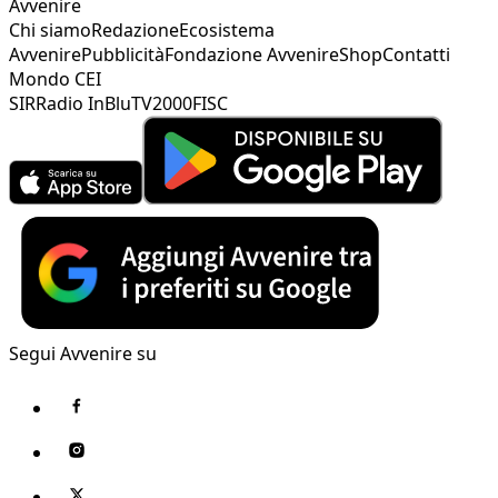
Avvenire
Chi siamo
Redazione
Ecosistema
Avvenire
Pubblicità
Fondazione Avvenire
Shop
Contatti
Mondo CEI
SIR
Radio InBlu
TV2000
FISC
Segui Avvenire su