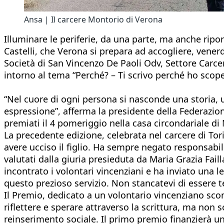
Ansa | Il carcere Montorio di Verona
Illuminare le periferie, da una parte, ma anche riport
Castelli, che Verona si prepara ad accogliere, venerd
Società di San Vincenzo De Paoli Odv, Settore Carcere 
intorno al tema “Perché? – Ti scrivo perché ho scoper
“Nel cuore di ogni persona si nasconde una storia, u
espressione”, afferma la presidente della Federazion
premiati il 4 pomeriggio nella casa circondariale di
La precedente edizione, celebrata nel carcere di Tor
avere ucciso il figlio. Ha sempre negato responsabil
valutati dalla giuria presieduta da Maria Grazia Fail
incontrato i volontari vincenziani e ha inviato una l
questo prezioso servizio. Non stancatevi di essere t
Il Premio, dedicato a un volontario vincenziano scom
riflettere e sperare attraverso la scrittura, ma non 
reinserimento sociale. Il primo premio finanzierà un’i