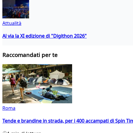
Attualità
Al via la XI edizione di "Digithon 2026"
Raccomandati per te
Roma
Tende e brandine in strada, per i 400 accampati di Spin T