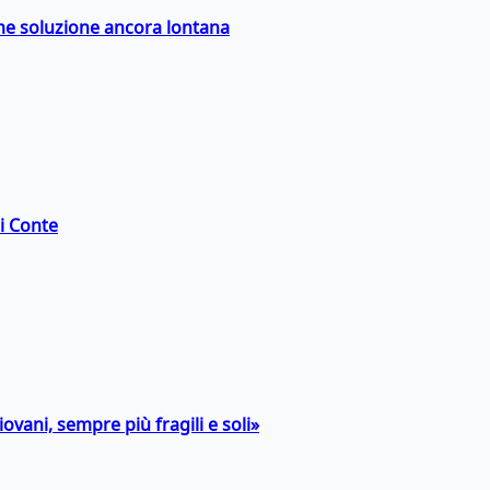
ime soluzione ancora lontana
di Conte
ovani, sempre più fragili e soli»