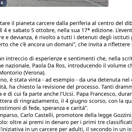
are il pianeta carcere dalla periferia al centro del dib
ì 4 e sabato 5 ottobre, nella sua 17* edizione. L’even
e devianza, è rivolto a tutti i detenuti degli istituti 
to che c’è ancora un domani”, che invita a riflettere s
n intreccio di esperienze e sentimenti che, nella scri
e nazionale, Paola Da Ros, introducendo il volume che
 Montorio (Verona).
ino, è stata vinta - ad esempio - da una detenuta nel
ità, ha chiesto la revisione del processo. Tanti dram
la e di cui fa parte anche l'Ucsi. Papa Francesco, dura
ettera di ringraziamento, il 4 giugno scorso, con la q
estimoni di fede, speranza e carità”.
parso, Carlo Castelli, promotore della legge Gozzini, 
solo: oltre ai premi in denaro per i primi tre classifi
niziativa in un carcere per adulti, il secondo in un ist