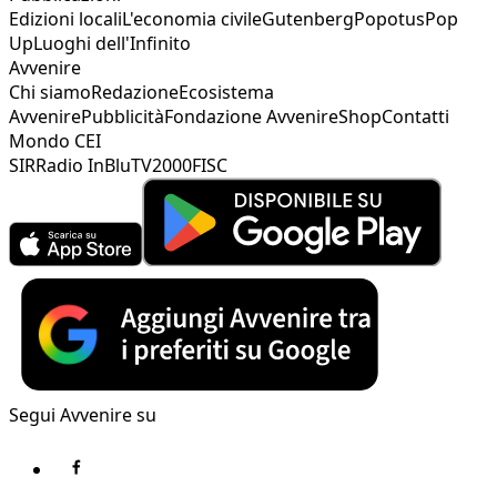
Edizioni locali
L'economia civile
Gutenberg
Popotus
Pop
Up
Luoghi dell'Infinito
Avvenire
Chi siamo
Redazione
Ecosistema
Avvenire
Pubblicità
Fondazione Avvenire
Shop
Contatti
Mondo CEI
SIR
Radio InBlu
TV2000
FISC
Segui Avvenire su