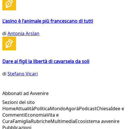
L'asino è l'animale più francescano di tutti
di
Antonia Arslan
Dare ai figli la libertà di cavarsela da soli
di
Stefano Vicari
Abbonati ad Avvenire
Sezioni del sito
Home
Attualità
Politica
Mondo
Agorà
Podcast
Chiesa
Idee e
Commenti
Economia
Vita e
Cura
Famiglia
Rubriche
Multimedia
Ecosistema avvenire
Pubblicazioni