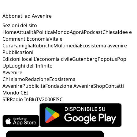
Abbonati ad Avvenire
Sezioni del sito
Home
Attualità
Politica
Mondo
Agorà
Podcast
Chiesa
Idee e
Commenti
Economia
Vita e
Cura
Famiglia
Rubriche
Multimedia
Ecosistema avvenire
Pubblicazioni
Edizioni locali
L'economia civile
Gutenberg
Popotus
Pop
Up
Luoghi dell'Infinito
Avvenire
Chi siamo
Redazione
Ecosistema
Avvenire
Pubblicità
Fondazione Avvenire
Shop
Contatti
Mondo CEI
SIR
Radio InBlu
TV2000
FISC