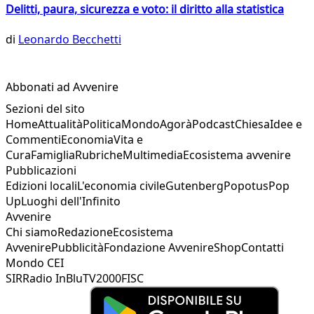
Delitti, paura, sicurezza e voto: il diritto alla statistica
di
Leonardo Becchetti
Abbonati ad Avvenire
Sezioni del sito
Home
Attualità
Politica
Mondo
Agorà
Podcast
Chiesa
Idee e
Commenti
Economia
Vita e
Cura
Famiglia
Rubriche
Multimedia
Ecosistema avvenire
Pubblicazioni
Edizioni locali
L'economia civile
Gutenberg
Popotus
Pop
Up
Luoghi dell'Infinito
Avvenire
Chi siamo
Redazione
Ecosistema
Avvenire
Pubblicità
Fondazione Avvenire
Shop
Contatti
Mondo CEI
SIR
Radio InBlu
TV2000
FISC