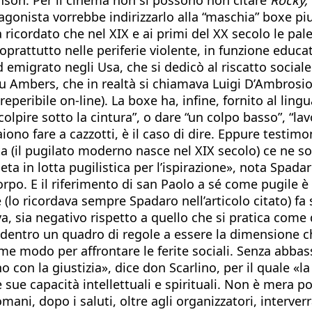
agonista vorrebbe indirizzarlo alla “maschia” boxe pi
a ricordato che nel XIX e ai primi del XX secolo le pal
oprattutto nelle periferie violente, in funzione educ
d emigrato negli Usa, che si dedicò al riscatto socia
 Ambers, che in realtà si chiamava Luigi D’Ambrosio, 
è reperibile on-line). La boxe ha, infine, fornito al l
“colpire sotto la cintura”, o dare “un colpo basso”, “la
paiono fare a cazzotti, è il caso di dire. Eppure testi
ta (il pugilato moderno nasce nel XIX secolo) ce ne s
eta in lotta pugilistica per l’ispirazione», nota Spad
orpo. E il riferimento di san Paolo a sé come pugile è 
 (lo ricordava sempre Spadaro nell’articolo citato) fa 
, sia negativo rispetto a quello che si pratica come di
ità dentro un quadro di regole a essere la dimensione
 modo per affrontare le ferite sociali. Senza abbass
 con la giustizia», dice don Scarlino, per il quale «la 
e sue capacità intellettuali e spirituali. Non è mera 
ani, dopo i saluti, oltre agli organizzatori, interver