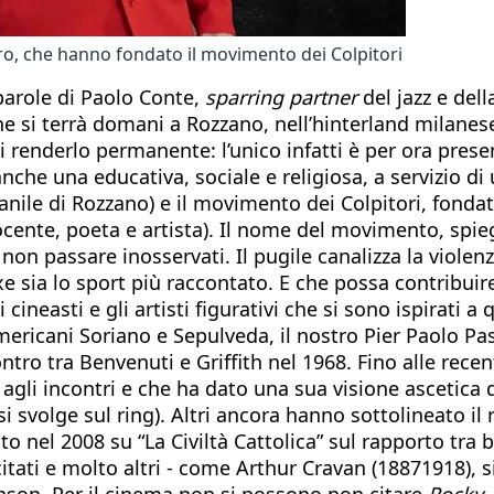
ro, che hanno fondato il movimento dei Colpitori
 parole di Paolo Conte,
sparring partner
del jazz e del
e si terrà domani a Rozzano, nell’hinterland milanese. 
 di renderlo permanente: l’unico infatti è per ora pres
anche una educativa, sociale e religiosa, a servizio di 
nile di Rozzano) e il movimento dei Colpitori, fondat
ente, poeta e artista). Il nome del movimento, spiega
 non passare inosservati. Il pugile canalizza la violenza
e sia lo sport più raccontato. E che possa contribuire
i cineasti e gli artisti figurativi che si sono ispirati 
ricani Soriano e Sepulveda, il nostro Pier Paolo Paso
ro tra Benvenuti e Griffith nel 1968. Fino alle recent
va agli incontri e che ha dato una sua visione ascetica
he si svolge sul ring). Altri ancora hanno sottolineato 
 nel 2008 su “La Civiltà Cattolica” sul rapporto tra bo
citati e molto altri - come Arthur Cravan (18871918), s
inson. Per il cinema non si possono non citare
Rocky, 