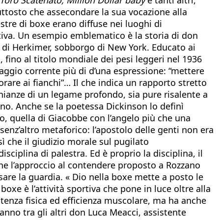
uttosto che assecondare la sua vocazione alla
estre di boxe erano diffuse nei luoghi di
ativa. Un esempio emblematico è la storia di don
le di Herkimer, sobborgo di New York. Educato ai
fino al titolo mondiale dei pesi leggeri nel 1936
inguaggio corrente più di d’una espressione: “mettere
vorare ai fianchi”… Il che indica un rapporto stretto
monianze di un legame profondo, sia pure risalente a
ono. Anche se la poetessa Dickinson lo definì
aro, quella di Giacobbe con l’angelo più che una
senz’altro metaforico: l’apostolo delle genti non era
sì che il giudizio morale sul pugilato
sciplina di palestra. Ed è proprio la disciplina, il
 che l’approccio al contendere proposto a Rozzano
are la guardia. « Dio nella boxe mette a posto le
boxe è l’attività sportiva che pone in luce oltre alla
potenza fisica ed efficienza muscolare, ma ha anche
ranno tra gli altri don Luca Meacci, assistente