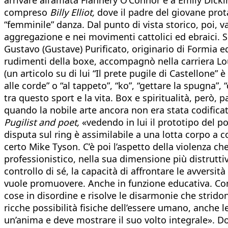
compreso
Billy Elliot,
dove il padre del giovane prot
“femminile” danza. Dal punto di vista storico, poi, v
aggregazione e nei movimenti cattolici ed ebraici. S
Gustavo (Gustave) Purificato, originario di Formia e
rudimenti della boxe, accompagnò nella carriera Lou
(un articolo su di lui “Il prete pugile di Castellone” 
alle corde” o “al tappeto”, “ko”, “gettare la spugna”, 
tra questo sport e la vita. Box e spiritualità, però, 
quando la nobile arte ancora non era stata codifica
Pugilist and poet,
«vedendo in lui il prototipo del po
disputa sul ring è assimilabile a una lotta corpo a c
certo Mike Tyson. C’è poi l’aspetto della violenza che
professionistico, nella sua dimensione più distruttiva
controllo di sé, la capacità di affrontare le avvers
vuole promuovere. Anche in funzione educativa. Come
cose in disordine e risolve le disarmonie che stridono
ricche possibilità fisiche dell’essere umano, anche l
un’anima e deve mostrare il suo volto integrale». Dom