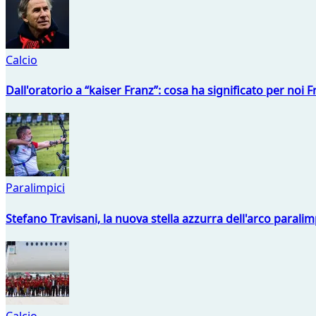
Calcio
Dall'oratorio a “kaiser Franz”: cosa ha significato per noi 
Paralimpici
Stefano Travisani, la nuova stella azzurra dell'arco parali
Calcio