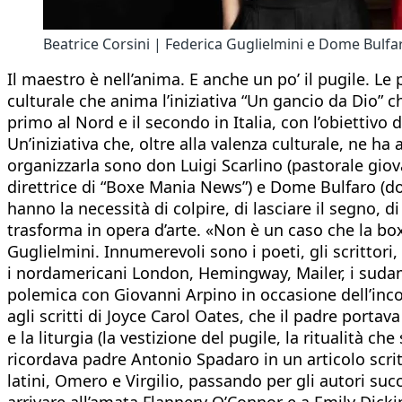
Beatrice Corsini | Federica Guglielmini e Dome Bulfa
Il maestro è nell’anima. E anche un po’ il pugile. Le
culturale che anima l’iniziativa “Un gancio da Dio” ch
primo al Nord e il secondo in Italia, con l’obiettivo
Un’iniziativa che, oltre alla valenza culturale, ne ha 
organizzarla sono don Luigi Scarlino (pastorale giova
direttrice di “Boxe Mania News”) e Dome Bulfaro (doc
hanno la necessità di colpire, di lasciare il segno, di
trasforma in opera d’arte. «Non è un caso che la box
Guglielmini. Innumerevoli sono i poeti, gli scrittori, 
i nordamericani London, Hemingway, Mailer, i sudame
polemica con Giovanni Arpino in occasione dell’incont
agli scritti di Joyce Carol Oates, che il padre porta
e la liturgia (la vestizione del pugile, la ritualità c
ricordava padre Antonio Spadaro in un articolo scritto
latini, Omero e Virgilio, passando per gli autori suc
arrivare all’amata Flannery O’Connor e a Emily Dick