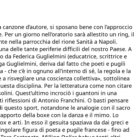
la canzone d’autore, si sposano bene con l’approccio
Per un giorno nell’oratorio sarà allestito un ring, il
ente nella parrocchia del rione Sanità a Napoli.
una delle tante periferie difficili del nostro Paese. A
o da Federica Guglielmini (educatrice, scrittrice e
 Guglielmini, deriva dal fatto che poeti e pugili
 - che c’è in ognuno all’interno di sé, la regola e la
 a risvegliare una coscienza collettiva», sottolinea
a questa disciplina. Per la letteratura come non citare
lini. Quest’ultimo incrociò i guantoni in una
i riflessioni di Antonio Franchini. O basti pensare
 di questo sport, notandone le analogie con il sacro
il rapporto della boxe con la danza e il mimo. Lo
x e arti. In esso il gesuita spaziava da dai greci e
ingolare figura di poeta e pugile francese - fino ad
Toro Scatenato, Million Dollar baby
e tanti altri,