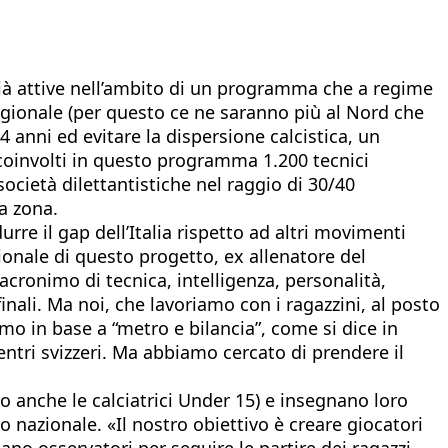
già attive nell’ambito di un programma che a regime
e regionale (per questo ce ne saranno più al Nord che
4 anni ed evitare la dispersione calcistica, un
 coinvolti in questo programma 1.200 tecnici
società dilettantistiche nel raggio di 30/40
la zona.
urre il gap dell’Italia rispetto ad altri movimenti
onale di questo progetto, ex allenatore del
acronimo di tecnica, intelligenza, personalità,
inali. Ma noi, che lavoriamo con i ragazzini, al posto
o in base a “metro e bilancia”, come si dice in
entri svizzeri. Ma abbiamo cercato di prendere il
o anche le calciatrici Under 15) e insegnano loro
o nazionale. «Il nostro obiettivo è creare giocatori
tano osservatori per seguire le partire dei ragazzi