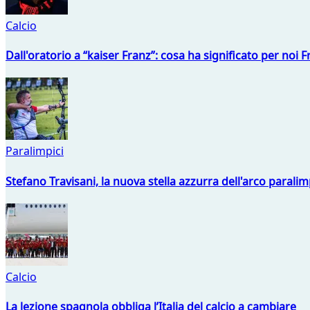
Calcio
Dall'oratorio a “kaiser Franz”: cosa ha significato per noi 
Paralimpici
Stefano Travisani, la nuova stella azzurra dell'arco parali
Calcio
La lezione spagnola obbliga l’Italia del calcio a cambiare