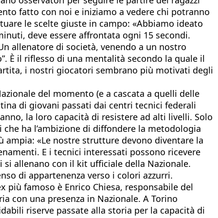
ento fatto con noi e iniziamo a vedere chi potranno
fettuare le scelte giuste in campo: «Abbiamo ideato
4 minuti, deve essere affrontata ogni 15 secondi.
 Un allenatore di società, venendo a un nostro
 È il riflesso di una mentalità secondo la quale il
artita, i nostri giocatori sembrano più motivati degli
 Nazionale del momento (e a cascata a quelli delle
a di giovani passati dai centri tecnici federali
o, la loro capacità di resistere ad alti livelli. Solo
i che ha l’ambizione di diffondere la metodologia
 più ampia: «Le nostre strutture devono diventare la
llenamenti. E i tecnici interessati possono ricevere
 si allenano con il kit ufficiale della Nazionale.
so di appartenenza verso i colori azzurri.
L’ex più famoso è Enrico Chiesa, responsabile del
oria con una presenza in Nazionale. A Torino
abili riserve passate alla storia per la capacità di