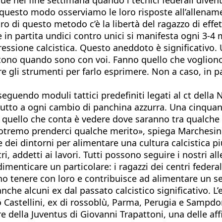
n questo modo osserviamo le loro risposte all’allenam
ntro di questo metodo c’è la libertà del ragazzo di ef
che in partita undici contro unici si manifesta ogni 3-
ressione calcistica. Questo aneddoto è significativo.
tono quando sono con voi. Fanno quello che vogliono”.
are gli strumenti per farlo esprimere. Non a caso, in p
seguendo moduli tattici predefiniti legati al ct della
tto a ogni cambio di panchina azzurra. Una cinquantin
 quello che conta è vedere dove saranno tra qualche ann
 potremo prenderci qualche merito», spiega Marchesin
iche dei dintorni per alimentare una cultura calcistica
itri, addetti ai lavori. Tutti possono seguire i nostri a
imenticare un particolare: i ragazzi dei centri federali
o tenere con loro e contribuisce ad alimentare un sen
 anche alcuni ex dal passato calcistico significativo. 
mo Castellini, ex di rossoblù, Parma, Perugia e Sampd
 della Juventus di Giovanni Trapattoni, una delle affid