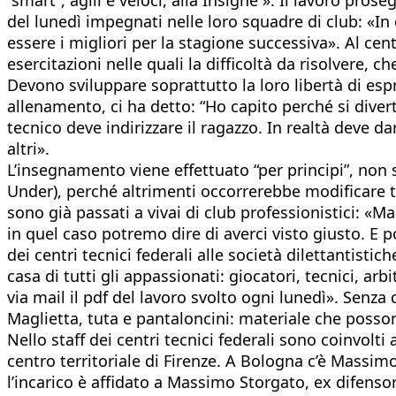
del lunedì impegnati nelle loro squadre di club: «I
essere i migliori per la stagione successiva». Al ce
esercitazioni nelle quali la difficoltà da risolvere, 
Devono sviluppare soprattutto la loro libertà di esp
allenamento, ci ha detto: “Ho capito perché si diver
tecnico deve indirizzare il ragazzo. In realtà deve d
altri».
L’insegnamento viene effettuato “per principi”, non 
Under), perché altrimenti occorrerebbe modificare tu
sono già passati a vivai di club professionistici: «Ma
in quel caso potremo dire di averci visto giusto. E
dei centri tecnici federali alle società dilettantist
casa di tutti gli appassionati: giocatori, tecnici, arb
via mail il pdf del lavoro svolto ogni lunedì». Senza d
Maglietta, tuta e pantaloncini: materiale che posson
Nello staff dei centri tecnici federali sono coinvolti
centro territoriale di Firenze. A Bologna c’è Massi
l’incarico è affidato a Massimo Storgato, ex difensore