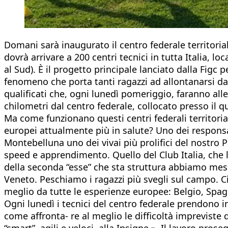
Domani sarà inaugurato il centro federale territori
dovrà arrivare a 200 centri tecnici in tutta Italia, l
al Sud). È il progetto principale lanciato dalla Figc 
fenomeno che porta tanti ragazzi ad allontanarsi da
qualificati che, ogni lunedì pomeriggio, faranno alle
chilometri dal centro federale, collocato presso il q
Ma come funzionano questi centri federali territoriali
europei attualmente più in salute? Uno dei responsa
Montebelluna uno dei vivai più prolifici del nostro 
speed e apprendimento. Quello del Club Italia, che la
della seconda “esse” che sta struttura abbiamo mess
Veneto. Peschiamo i ragazzi più svegli sul campo. Ci
meglio da tutte le esperienze europee: Belgio, Spagn
Ogni lunedì i tecnici del centro federale prendono i
come affronta- re al meglio le difficoltà impreviste d
“smart”, agili e veloci, alla Insigne ». Il lavoro pro