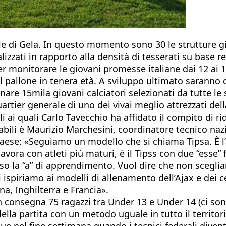
ale di Gela. In questo momento sono 30 le strutture 
ocalizzati in rapporto alla densità di tesserati su bas
per monitorare le giovani promesse italiane dai 12 ai 1
l pallone in tenera età. A sviluppo ultimato saranno
nare 15mila giovani calciatori selezionati da tutte le 
uartier generale di uno dei vivai meglio attrezzati del
 ai quali Carlo Tavecchio ha affidato il compito di rid
bili è Maurizio Marchesini, coordinatore tecnico nazi
Paese: «Seguiamo un modello che si chiama Tipsa. È l’
vora con atleti più maturi, è il Tipss con due “esse” f
o la “a” di apprendimento. Vuol dire che non scegliam
 ispiriamo ai modelli di allenamento dell’Ajax e dei c
a, Inghilterra e Francia».
n consegna 75 ragazzi tra Under 13 e Under 14 (ci son
ella partita con un metodo uguale in tutto il territori
segue nel fine settimana quando i tecnici federali diven