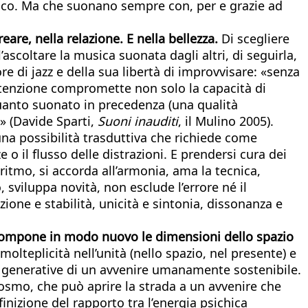
unico. Ma che suonano sempre con, per e grazie ad
eare, nella relazione. E nella bellezza.
Di scegliere
ascoltare la musica suonata dagli altri, di seguirla,
 di jazz e della sua libertà di improvvisare: «senza
attenzione compromette non solo la capacità di
quanto suonato in precedenza (una qualità
» (Davide Sparti,
Suoni inauditi
, il Mulino 2005).
 una possibilità trasduttiva che richiede come
o il flusso delle distrazioni. E prendersi cura dei
ritmo, si accorda all’armonia, ama la tecnica,
sviluppa novità, non esclude l’errore né il
ione e stabilità, unicità e sintonia, dissonanza e
ricompone in modo nuovo le dimensioni dello spazio
molteplicità nell’unità (nello spazio, nel presente) e
, generative di un avvenire umanamente sostenibile.
cosmo, che può aprire la strada a un avvenire che
inizione del rapporto tra l’energia psichica