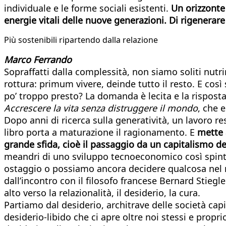
individuale e le forme sociali esistenti.
Un orizzonte 
energie vitali delle nuove generazioni. Di rigenerare l
Più sostenibili ripartendo dalla relazione
Marco Ferrando
Sopraffatti dalla complessità, non siamo soliti nut
rottura: primum vivere, deinde tutto il resto. E così
po’ troppo presto? La domanda è lecita e la risposta
Accrescere la vita senza distruggere il mondo
, che 
Dopo anni di ricerca sulla generatività, un lavoro re
libro porta a maturazione il ragionamento. E
mette 
grande sfida, cioè il passaggio da un capitalismo del
meandri di uno sviluppo tecnoeconomico così spinto 
ostaggio o possiamo ancora decidere qualcosa nel m
dall’incontro con il filosofo francese Bernard Stiegl
alto verso la relazionalità, il desiderio, la cura.
Partiamo dal desiderio, architrave delle società c
desiderio-libido che ci apre oltre noi stessi e propri