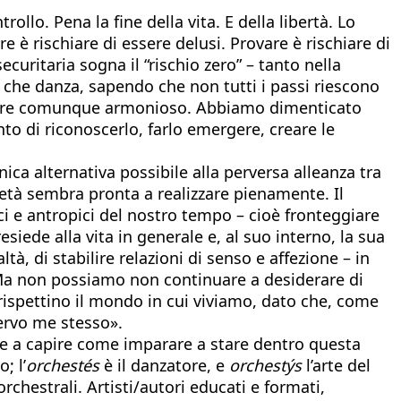
ollo. Pena la fine della vita. E della libertà. Lo
re è rischiare di essere delusi. Provare è rischiare di
securitaria sogna il “rischio zero” – tanto nella
a che danza, sapendo che non tutti i passi riescono
 essere comunque armonioso. Abbiamo dimenticato
to di riconoscerlo, farlo emergere, creare le
ica alternativa possibile alla perversa alleanza tra
ietà sembra pronta a realizzare pienamente. Il
ci e antropici del nostro tempo – cioè fronteggiare
esiede alla vita in generale e, al suo interno, la sua
tà, di stabilire relazioni di senso e affezione – in
i. Ma non possiamo non continuare a desiderare di
rispettino il mondo in cui viviamo, dato che, come
ervo me stesso».
are a capire come imparare a stare dentro questa
; l’
orchestés
è il danzatore, e
orchestýs
l’arte del
chestrali. Artisti/autori educati e formati,