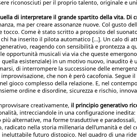
ere riconosciuti per il proprio talento, originale e 
ella di interpretare il grande spartito della vita. Di cr
nanza, ma per creare assonanze nuove. Col gusto dell’
tocco. Come è stato scritto a proposito del suonatore
chi ha inserito il pilota automatico […]. Un calo di 
 generativo, reagendo con sensibilità e prontezza a 
 le opportunità musicali via via che queste emergono
he quella esistenziale) in un motivo nuovo, inaudito è
marsi, di interrompere la successione delle emergenze 
i improvvisazione, che non è però cacofonia. Segue il 
l gioco complesso della relazione. E, nel contempo, 
ieme ordine e disordine, sicurezza e rischio, innovaz
improvvisare creativamente,
il principio generativo 
onalità, intrecciandole in una configurazione inedita: 
più alternative, ma forme trasduttive e paradossali
 radicato nella storia millenaria dell’umanità e del 
ineluttabile futuro distopico. Nel quadro di una ridef