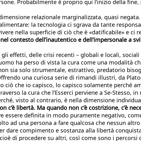
rsone. Probabilmente è proprio qui l’inizio della fine
dimensione relazionale marginalizzata, quasi negata. È
alimentare: la tecnologia ci sgrava da tante responsab
ivere nella superficie di ciò che è «datificabile» e ci 
 nel contesto dell’inautentico e dell’impersonale a svil
effetti, delle crisi recenti – globali e locali, sociali
l’uomo ha perso di vista la cura come una modalità c
non sia solo strumentale, estrattivo, predatorio bisog
Offrendo una curiosa serie di rimandi illustri, da Pla
tutto ciò che io capisco, lo capisco solamente perché
verso la cura che l’Esserci perviene a Se-Stesso, in
erché, visto al contrario, è nella dimensione individual
n c’è libertà.
Ma quando non c’è costrizione, c’è ne
eve essere definita in modo puramente negativo, come a
ivolto ad una persona a fare qualcosa che nessun altro
er dare compimento e sostanza alla libertà conquista
 cioè di procedere su altri, così come sono i percorsi 