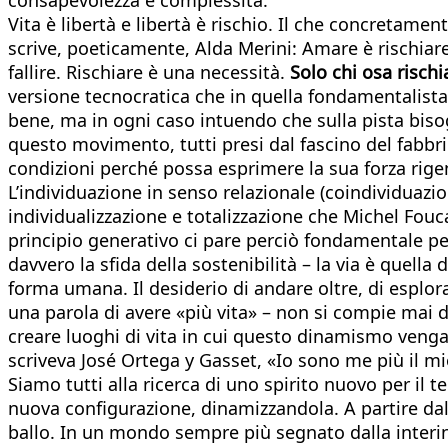
Vita è libertà e libertà è rischio. Il che concretamen
scrive, poeticamente, Alda Merini: Amare è rischiare d
fallire. Rischiare è una necessità.
Solo chi osa risch
versione tecnocratica che in quella fondamentalista 
bene, ma in ogni caso intuendo che sulla pista bis
questo movimento, tutti presi dal fascino del fabbr
condizioni perché possa esprimere la sua forza rige
L’individuazione in senso relazionale (coindividuazi
individualizzazione e totalizzazione che Michel Fouc
principio generativo ci pare perciò fondamentale per
davvero la sfida della sostenibilità – la via è quella
forma umana. Il desiderio di andare oltre, di esplorare
una parola di avere «più vita» – non si compie mai d
creare luoghi di vita in cui questo dinamismo venga
scriveva José Ortega y Gasset, «Io sono me più il 
Siamo tutti alla ricerca di uno spirito nuovo per il
nuova configurazione, dinamizzandola. A partire dal
ballo. In un mondo sempre più segnato dalla interind