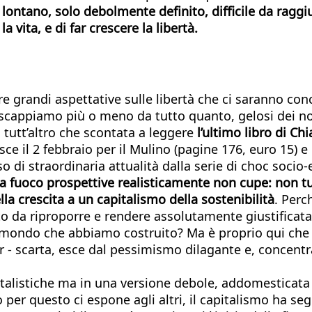
lontano, solo debolmente definito, difficile da raggi
a vita, e di far crescere la libertà.
rire grandi aspettative sulle libertà che ci saranno 
 scappiamo più o meno da tutto quanto, gelosi dei nostr
 tutt’altro che scontata a leggere
l’ultimo libro di C
esce il 2 febbraio per il Mulino (pagine 176, euro 15) 
so di straordinaria attualità dalla serie di choc socio
a fuoco prospettive realisticamente non cupe: non tu
la crescita a un capitalismo della sostenibilità
. Perc
da riproporre e rendere assolutamente giustificata l
ondo che abbiamo costruito? Ma è proprio qui che la 
er - scarta, esce dal pessimismo dilagante e, concentr
apitalistiche ma in una versione debole, addomestica
o per questo ci espone agli altri, il capitalismo ha seg