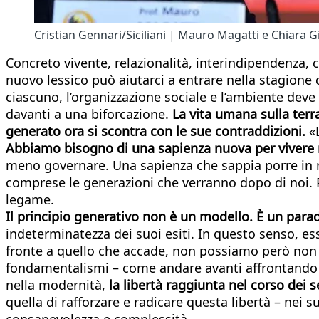
Cristian Gennari/Siciliani | Mauro Magatti e Chiara G
Concreto vivente, relazionalità, interindipendenza, 
nuovo lessico può aiutarci a entrare nella stagione c
ciascuno, l’organizzazione sociale e l’ambiente deve 
davanti a una biforcazione.
La vita umana sulla terr
generato ora si scontra con le sue contraddizioni.
«
Abbiamo bisogno di una sapienza nuova per vivere 
meno governare. Una sapienza che sappia porre in mo
comprese le generazioni che verranno dopo di noi. P
legame.
Il principio generativo non è un modello. È un para
indeterminatezza dei suoi esiti. In questo senso, es
fronte a quello che accade, non possiamo però non p
fondamentalismi – come andare avanti affrontando i
nella modernità,
la libertà raggiunta nel corso dei s
quella di rafforzare e radicare questa libertà – nei s
consapevolezza e complessità.