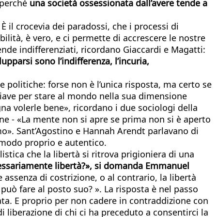
, perché
una società ossessionata dall’avere tende a
 il crocevia dei paradossi, che i processi di
ilità, è vero, e ci permette di accrescere le nostre
rende indifferenziati, ricordano Giaccardi e Magatti:
upparsi sono l’indifferenza, l’incuria,
 e politiche: forse non è l’unica risposta, ma certo se
hiave per stare al mondo nella sua dimensione
na volerle bene», ricordano i due sociologi della
tone - «La mente non si apre se prima non si è aperto
 amo». Sant’Agostino e Hannah Arendt parlavano di
 modo proprio e autentico.
istica che la libertà si ritrova prigioniera di una
cessariamente libertà?», si domanda Emmanuel
ssenza di costrizione, o al contrario, la libertà
 può fare al posto suo? ». La risposta è nel passo
ta. E proprio per non cadere in contraddizione con
di liberazione di chi ci ha preceduto a consentirci la