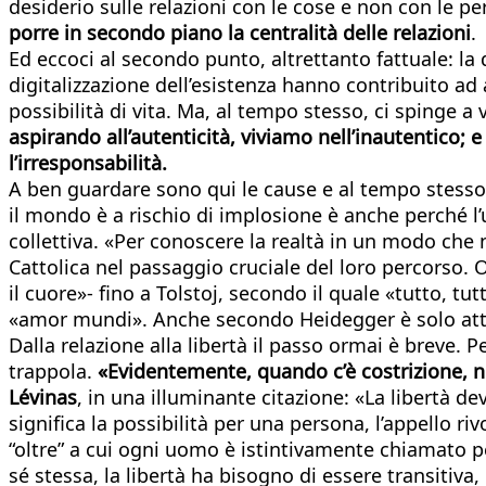
desiderio sulle relazioni con le cose e non con le pe
porre in secondo piano la centralità delle relazioni
.
Ed eccoci al secondo punto, altrettanto fattuale: la 
digitalizzazione dell’esistenza hanno contribuito ad 
possibilità di vita. Ma, al tempo stesso, ci spinge a v
aspirando all’autenticità, viviamo nell’inautentico; e
l’irresponsabilità.
A ben guardare sono qui le cause e al tempo stesso gli 
il mondo è a rischio di implosione è anche perché 
collettiva. «Per conoscere la realtà in un modo che 
Cattolica nel passaggio cruciale del loro percorso. 
il cuore»- fino a Tolstoj, secondo il quale «tutto, 
«amor mundi». Anche secondo Heidegger è solo attra
Dalla relazione alla libertà il passo ormai è breve. P
trappola.
«Evidentemente, quando c’è costrizione, no
Lévinas
, in una illuminante citazione: «La libertà d
significa la possibilità per una persona, l’appello r
“oltre” a cui ogni uomo è istintivamente chiamato p
sé stessa, la libertà ha bisogno di essere transitiva,