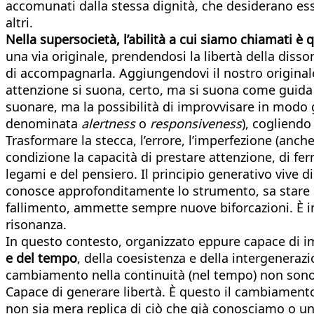
accomunati dalla stessa dignità, che desiderano ess
altri.
Nella supersocietà, l’abilità a cui siamo chiamati è qu
una via originale, prendendosi la libertà della disso
di accompagnarla. Aggiungendovi il nostro originale 
attenzione si suona, certo, ma si suona come guida 
suonare, ma la possibilità di improvvisare in modo
denominata
alertness
o
responsiveness
), cogliendo
Trasformare la stecca, l’errore, l’imperfezione (anc
condizione la capacità di prestare attenzione, di fer
legami e del pensiero. Il principio generativo vive d
conosce approfonditamente lo strumento, sa stare ne
fallimento, ammette sempre nuove biforcazioni. È ins
risonanza.
In questo contesto, organizzato eppure capace di 
e del tempo
, della coesistenza e della intergenerazi
cambiamento nella continuità (nel tempo) non sono 
Capace di generare libertà. È questo il cambiamento,
non sia mera replica di ciò che già conosciamo o un 