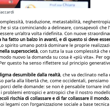
iaccardi
complessità, trasduzione, metastabilità, neghentropia
he si sta cominciando a delineare, consapevoli che l’
essere un’altra volta ridefinita. Con nuove straordinar
a ha fatto un balzo in avanti, e di questo si deve ess
Lo spirito umano potrà dominare le proprie realizzazio
nella supersocietà
, con tutta la sua complessità c
do nuovo la domanda su cosa è «più vita». Per ogni s
er questo ha senso riflettere sul principio generativ
digma desumibile dalla realtà
, che va declinato nella 
so parla alla libertà che, come occidentali, pensiamo
orci delle domande: se non è pensabile tornare indie
 problemi entropici e antropici che il nostro modell
ecoli rischia di collassare e di far collassare il mondo
uoi legami con l’organizzazione sociale a base tecnica 