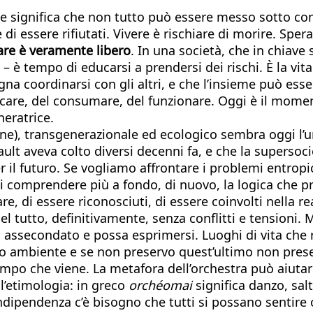
te significa che non tutto può essere messo sotto contr
i essere rifiutati. Vivere è rischiare di morire. Spera
iare è veramente libero
. In una società, che in chiave 
– è tempo di educarsi a prendersi dei rischi. È la vit
ogna coordinarsi con gli altri, e che l’insieme può
icare, del consumare, del funzionare. Oggi è il momen
neratrice.
one), transgenerazionale ed ecologico sembra oggi l’un
ault aveva colto diversi decenni fa, e che la supersoc
 il futuro. Se vogliamo affrontare i problemi entropi
 di comprendere più a fondo, di nuovo, la logica che pr
, di essere riconosciuti, di essere coinvolti nella real
el tutto, definitivamente, senza conflitti e tension
 assecondato e possa esprimersi. Luoghi di vita che 
mio ambiente e se non preservo quest’ultimo non pres
 tempo che viene. La metafora dell’orchestra può aiut
l’etimologia: in greco
orchéomai
significa danzo, salto
ipendenza c’è bisogno che tutti si possano sentire or