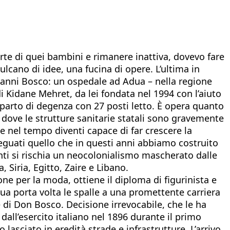
rte di quei bambini e rimanere inattiva, dovevo fare
ulcano di idee, una fucina di opere. L’ultima in
ovanni Bosco: un ospedale ad Adua – nella regione
di Kidane Mehret, da lei fondata nel 1994 con l’aiuto
parto di degenza con 27 posti letto. È opera quanto
e dove le strutture sanitarie statali sono gravemente
he nel tempo diventi capace di far crescere la
guati quello che in questi anni abbiamo costruito
menti si rischia un neocolonialismo mascherato dalle
Siria, Egitto, Zaire e Libano.
one per la moda, ottiene il diploma di figurinista e
ua porta volta le spalle a una promettente carriera
e di Don Bosco. Decisione irrevocabile, che le ha
 dall’esercito italiano nel 1896 durante il primo
o lasciato in eredità strade e infrastrutture. L’arrivo