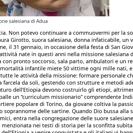
one salesiana di Adua
accia. Non potevo continuare a commuovermi per la so
aura Girotto, suora salesiana, donna infaticabile, un v
e, il 31 gennaio, in occasione della festa di San Gi
 attività nate in questi anni nella missione salesiana 
 con pronto soccorso, sala parto, ambulatori e un re
mortalità infantile miete 50 vittime ogni mille nati, 
 tutte le attività della missione: formare personale c
farcela da soli, gestendo con strutture e metodi ade
futuro dell’Etiopia devono costruirlo gli etiopi, altri
palle un “curriculum missionario” comprendente India, 
artiere popolare di Torino, da giovane coltiva la passi
ico soprannome delle sartine. Quando Dio bussa alla s
 amici, entra nella congregazione delle suore salesian
 menzionata nei testi di storia per la sconfitta subita
 dell’Etiopia a venire conquistata e gli italiani vi hann