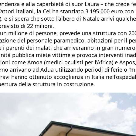
aprendenza e alla caparbietà di suor Laura – che crede
tori italiani, la Cei ha stanziato 3.195.000 euro con i
e si spera che sotto l’albero di Natale arrivi qualch
revisto di 22 milioni.
 un milione di persone, prevede una struttura con 200 
mazione del personale paramedico, abitazioni per il p
e i parenti dei malati che arriveranno in gran numero, 
nità pubblica miete vittime e provoca interventi inadeg
zioni come Amoa (medici oculisti per l’Africa) e Aspo
no arrivano ad Adua utilizzando periodi di ferie o “me
gravi hanno ottenuto accoglienza in Italia nell’ospeda
ertura della struttura in costruzione.