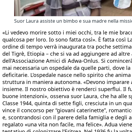
Suor Laura assiste un bimbo e sua madre nella missi
«Li vedevo morire sotto i miei occhi, tra le mie br
qualcosa per loro. Io sono fatta così». È fatta così L
ordine di tempo verrà inaugurata tra poche settiman
del Tigrè, Etiopia – che si va ad aggiungere ad altre
dell’Associazione Amici di Adwa-Onlus. Si comincerà
mai necessaria un ospedale da quelle parti, dove la 
deficitarie. L’ospedale nasce nello spirito che anima
struttura in maniera autonoma. «Devono imparare a 
insieme. Il nostro obiettivo è renderci superflui. Il 
buone intenzioni», osserva suor Laura, che ha alle s
Classe 1944, quinta di sette figli, cresciuta in un qu
vince il concorso per “giovani caterinette”, romant
e, scontrandosi con il parere della famiglia e degli
regalato «una vita non facile, ma felice». Adua viene
tentativo di colonizzare l’Eritrea. Nel 1936 fu la volta