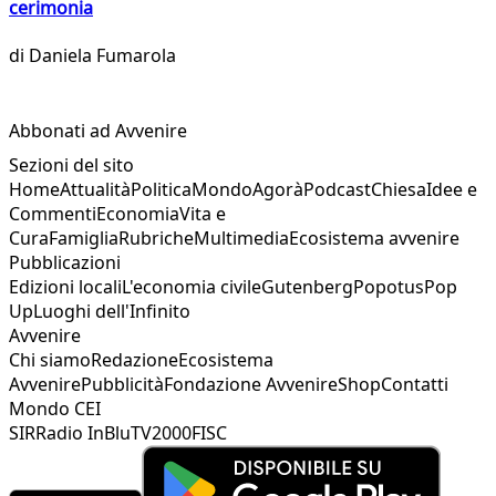
cerimonia
di
Daniela Fumarola
Abbonati ad Avvenire
Sezioni del sito
Home
Attualità
Politica
Mondo
Agorà
Podcast
Chiesa
Idee e
Commenti
Economia
Vita e
Cura
Famiglia
Rubriche
Multimedia
Ecosistema avvenire
Pubblicazioni
Edizioni locali
L'economia civile
Gutenberg
Popotus
Pop
Up
Luoghi dell'Infinito
Avvenire
Chi siamo
Redazione
Ecosistema
Avvenire
Pubblicità
Fondazione Avvenire
Shop
Contatti
Mondo CEI
SIR
Radio InBlu
TV2000
FISC