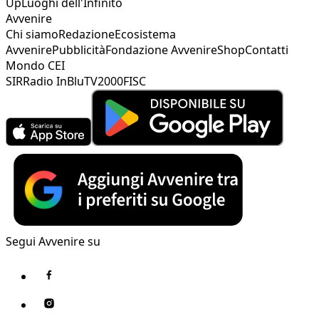
Up
Luoghi dell'Infinito
Avvenire
Chi siamo
Redazione
Ecosistema
Avvenire
Pubblicità
Fondazione Avvenire
Shop
Contatti
Mondo CEI
SIR
Radio InBlu
TV2000
FISC
Segui Avvenire su