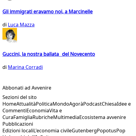
Gli immigrati eravamo noi, a Marcinelle
di
Luca Mazza
Guccini, la nostra ballata del Novecento
di
Marina Corradi
Abbonati ad Avvenire
Sezioni del sito
Home
Attualità
Politica
Mondo
Agorà
Podcast
Chiesa
Idee e
Commenti
Economia
Vita e
Cura
Famiglia
Rubriche
Multimedia
Ecosistema avvenire
Pubblicazioni
Edizioni locali
L'economia civile
Gutenberg
Popotus
Pop