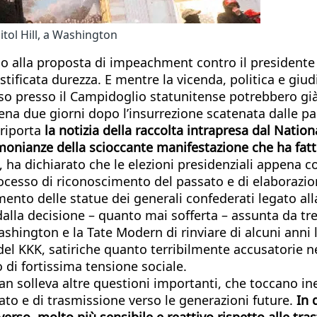
itol Hill, a Washington
do alla proposta di impeachment contro il president
ificata durezza. E mentre la vicenda, politica e giudi
scorso presso il Campidoglio statunitense potrebbero 
ena due giorni dopo l’insurrezione scatenata dalle p
 riporta
la notizia della raccolta intrapresa dal Nati
imonianze della scioccante manifestazione che ha fat
, ha dichiarato che le elezioni presidenziali appena 
rocesso di riconoscimento del passato e di elaborazion
mento delle statue dei generali confederati legato al
alla decisione – quanto mai sofferta – assunta da tre
Washington e la Tate Modern di rinviare di alcuni anni
del KKK, satiriche quanto terribilmente accusatorie n
di fortissima tensione sociale.
n solleva altre questioni importanti, che toccano ine
cato e di trasmissione verso le generazioni future.
In 
rso, molto più sensibile e reattivo rispetto alle tras