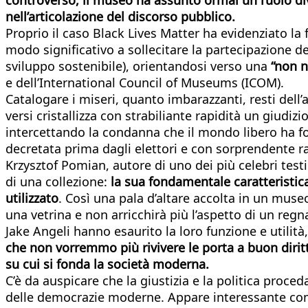
nell’articolazione del discorso pubblico.
Proprio il caso Black Lives Matter ha evidenziato la f
modo significativo a sollecitare la partecipazione dei
sviluppo sostenibile), orientandosi verso una
“non n
e dell’International Council of Museums (ICOM).
Catalogare i miseri, quanto imbarazzanti, resti dell
versi cristallizza con strabiliante rapidità un giudi
intercettando la condanna che il mondo libero ha f
decretata prima dagli elettori e con sorprendente ra
Krzysztof Pomian, autore di uno dei più celebri test
di una collezione:
la sua fondamentale caratteristica
utilizzato
. Così una pala d’altare accolta in un muse
una vetrina e non arricchirà più l’aspetto di un reg
Jake Angeli hanno esaurito la loro funzione e utili
che non vorremmo più rivivere le porta a buon diritt
su cui si fonda la società moderna.
C’è da auspicare che la giustizia e la politica proc
delle democrazie moderne. Appare interessante come