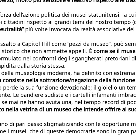
orza dell’azione politica dei musei statunitensi, la cu
 cittadini rispetto ai grandi temi del nostro tempo (da
eutralità”
più volte invocata da realtà associative de
’assalto a Capitol Hill come “pezzi da museo”, può se
zio storico che non ammette appelli.
È come se il muse
ormulato nei confronti degli sgangherati pretoriani
pidità dalla storia stessa.
i della museologia moderna, ha definito con estrema ch
 consiste nella sottrazione/negazione della funzione 
o perde la sua funzione devozionale; il gioiello un t
nante. Le bandiere sudiste e i cartelli infamanti imbr
tà, se mai ne hanno avuta una, nel tempo record di po
o nella vetrina di un museo che intende offrire ai suo
edano di pari passo stigmatizzando con le opportune m
 i musei, che di queste democrazie sono in gran par