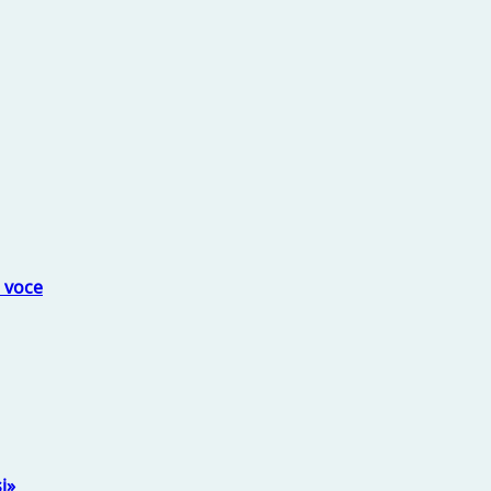
a voce
i»