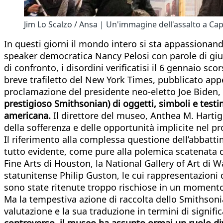
Jim Lo Scalzo / Ansa | Un'immagine dell'assalto a Cap
In questi giorni il mondo intero si sta appassionan
speaker democratica Nancy Pelosi con parole di giust
di confronto, i disordini verificatisi il 6 gennaio 
breve trafiletto del New York Times, pubblicato app
proclamazione del presidente neo-eletto Joe Biden,
prestigioso Smithsonian) di oggetti, simboli e test
americana.
Il direttore del museo, Anthea M. Hartig
della sofferenza e delle opportunità implicite nel p
Il riferimento alla complessa questione dell’abbatti
tutto evidente, come pure alla polemica scatenata d
Fine Arts di Houston, la National Gallery of Art di 
statunitense Philip Guston, le cui rappresentazioni 
sono state ritenute troppo rischiose in un momento 
Ma la tempestiva azione di raccolta dello Smithsonia
valutazione e la sua traduzione in termini di signifi
controverso, il museo ha assunto ormai un ruolo dive