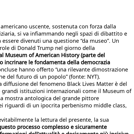
e americano uscente, sostenuta con forza dalla
ziaria, si va infiammando negli spazi di dibattito e
già essere divenuti una questione “da museo”. Un
arole di Donald Trump nel giorno della
onal Museum of American History (parte del
to incrinare le fondamenta della democrazia
concluse hanno offerto “una rilevante dimostrazione
e del futuro di un popolo” (fonte: NYT).
la diffusione del fenomeno Black Lives Matter è del
 grandi istituzioni internazionali come il Museum of
 la mostra antologica del grande pittore
ei riguardi di un ipocrita perbenismo middle class,
vitabilmente la lettura del presente, la sua
questo processo complesso e sicuramente
formazioni dell’attualità e decisamente più incisivo