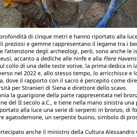
profondità di cinque metri e hanno riportato alla luce
i preziosi e gemme rappresentano il legame tra i benef
e l’attenzione degli archeologi, però, sono anche le is
eusi, accanto a dediche alle ninfe e alla
Flere Havens
ul collo di una delle teste votive, la prima dedica in l
merso nel 2022 e, allo stesso tempo, lo arricchisce e 
ra, dove il rapporto con il sacro è percepito come dir
sità per Stranieri di Siena e direttore dello scavo.
ia la guarigione della parte rappresentata nel bronzo,
del II secolo a.C., e tiene nella mano sinistra una pa
riportato alla luce una serie di serpenti in bronzo, di 
are agatodemone, un serpente buono, simbolo di prosp
artecipato anche il ministro della Cultura Alessandro G