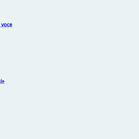
a voce
i»