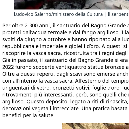
Ludovico Salerno/ministero della Cultura | Il serp
Per oltre 2.300 anni, il santuario del Bagno Grande 
protetti dall’acqua termale e dal fango argilloso. I 
svolti da giugno a ottobre e hanno riportato alla l
repubblicana e imperiale e gioielli d’oro. A questi
riscoprire la vasca sacra, ricostruita tra i regni de
Già in passato, il santuario del Bagno Grande si era r
2022 furono scoperte ventiquattro statue bronzee a
Oltre a questi reperti, dagli scavi sono emerse anche
con all’interno la vasca sacra. All’esterno del tempio
unguentari di vetro, bronzetti votivi, foglie d’oro, 
ritrovamenti più interessanti, però, sono quelli che r
argilloso. Questo deposito, legato a riti di rinascita
decorazioni vegetali intrecciate. Una pratica basata
benefici per la salute.