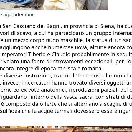
ente agatodemone
a San Casciano dei Bagni, in provincia di Siena, ha cu
lavori di scavo, a cui ha partecipato un gruppo interna
uce un mezzo corpo nudo maschile, la statua di un sa
 si aggiungono anche numerose uova, alcune ancora con
gli imperatori Tiberio e Claudio probabilmente in segu
ivelato una fonte di ritrovamenti eccezionali, per i qu
ncora integre di epoca etrusca e romana.
 diverse costruzioni, tra cui il “temenos”, il muro ch
, invece, i ricercatori hanno trovato diversi oggetti an
lucerne ed ex voto anatomici, riproduzioni parziali del
iguardano l’interno della vasca sacra, con strati di do
, è composto da offerte che si alternano a scaglie di t
 sull’idea che le acque termali dovessero essere rigen