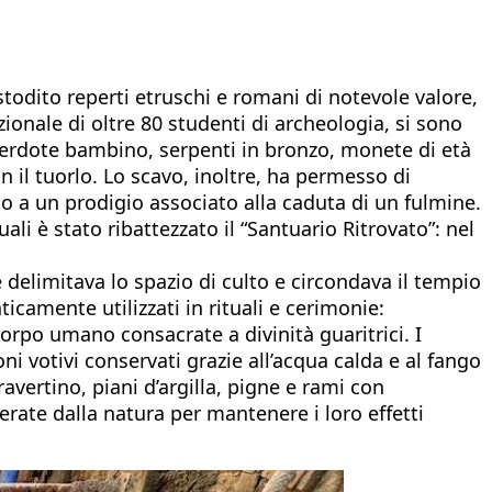
stodito reperti etruschi e romani di notevole valore,
zionale di oltre 80 studenti di archeologia, si sono
cerdote bambino, serpenti in bronzo, monete di età
 il tuorlo. Lo scavo, inoltre, ha permesso di
ito a un prodigio associato alla caduta di un fulmine.
ali è stato ribattezzato il “Santuario Ritrovato”: nel
e delimitava lo spazio di culto e circondava il tempio
ticamente utilizzati in rituali e cerimonie:
 corpo umano consacrate a divinità guaritrici. I
ni votivi conservati grazie all’acqua calda e al fango
ravertino, piani d’argilla, pigne e rami con
erate dalla natura per mantenere i loro effetti