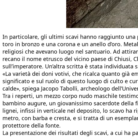
In particolare, gli ultimi scavi hanno raggiunto una 
toro in bronzo e una corona e un anello d’oro. Metall
religiosi che avevano luogo nel santuario. Ad attirar
recano il nome etrusco del vicino paese di Chiusi, Cl
sull’imperatore. Un’altra scritta è stata individuata s
«La varietà dei doni votivi, che ricalca quanto già e
significato e sul ruolo di questo luogo di culto e cu
calde», spiega Jacopo Tabolli, archeologo dell’Univer
Tra i reperti, un mezzo corpo nudo maschile testimon
bambino augure, un giovanissimo sacerdote della fine 
lignei, infissi in verticale nel deposito, lo scavo ha 
metro, con barba e cresta, e si tratta di un esempl
protettore della fonte.
La presentazione dei risultati degli scavi, a cui ha p