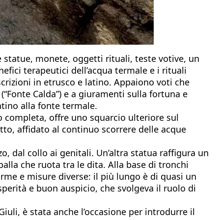
 statue, monete, oggetti rituali, teste votive, un
ici terapeutici dell’acqua termale e i rituali
crizioni in etrusco e latino. Appaiono voti che
(“Fonte Calda”) e a giuramenti sulla fortuna e
atino alla fonte termale.
lo completa, offre uno squarcio ulteriore sul
etto, affidato al continuo scorrere delle acque
 dal collo ai genitali. Un’altra statua raffigura un
lla che ruota tra le dita. Alla base di tronchi
forme e misure diverse: il più lungo è di quasi un
erità e buon auspicio, che svolgeva il ruolo di
iuli, è stata anche l’occasione per introdurre il