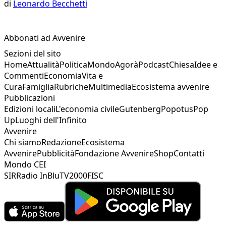
di
Leonardo Becchetti
Abbonati ad Avvenire
Sezioni del sito
Home
Attualità
Politica
Mondo
Agorà
Podcast
Chiesa
Idee e
Commenti
Economia
Vita e
Cura
Famiglia
Rubriche
Multimedia
Ecosistema avvenire
Pubblicazioni
Edizioni locali
L'economia civile
Gutenberg
Popotus
Pop
Up
Luoghi dell'Infinito
Avvenire
Chi siamo
Redazione
Ecosistema
Avvenire
Pubblicità
Fondazione Avvenire
Shop
Contatti
Mondo CEI
SIR
Radio InBlu
TV2000
FISC