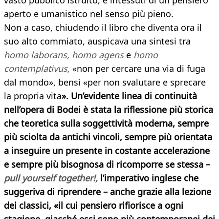
vasto pubblico istruito, e intessuti di un pensiero
aperto e umanistico nel senso più pieno.
Non a caso, chiudendo il libro che diventa ora il
suo alto commiato, auspicava una sintesi tra
homo laborans, homo agens
e
homo
contemplativus,
«non per cercare una via di fuga
dal mondo», bensì «per non svalutare e sprecare
la propria vita
». Un’evidente linea di continuità
nell’opera di Bodei è stata la riflessione più storica
che teoretica sulla soggettività moderna, sempre
più sciolta da antichi vincoli, sempre più orientata
a inseguire un presente in costante accelerazione
e sempre più bisognosa di ricomporre se stessa –
pull yourself together!,
l’imperativo inglese che
suggeriva di riprendere – anche grazie alla lezione
dei classici, «il cui pensiero rifiorisce a ogni