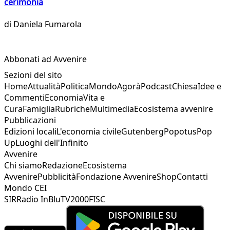
cerimonia
di
Daniela Fumarola
Abbonati ad Avvenire
Sezioni del sito
Home
Attualità
Politica
Mondo
Agorà
Podcast
Chiesa
Idee e
Commenti
Economia
Vita e
Cura
Famiglia
Rubriche
Multimedia
Ecosistema avvenire
Pubblicazioni
Edizioni locali
L'economia civile
Gutenberg
Popotus
Pop
Up
Luoghi dell'Infinito
Avvenire
Chi siamo
Redazione
Ecosistema
Avvenire
Pubblicità
Fondazione Avvenire
Shop
Contatti
Mondo CEI
SIR
Radio InBlu
TV2000
FISC