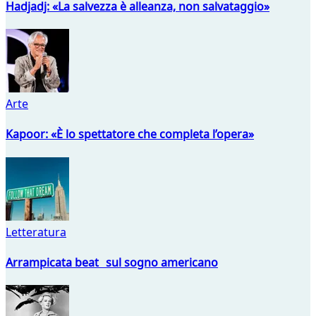
Hadjadj: «La salvezza è alleanza, non salvataggio»
Arte
Kapoor: «È lo spettatore che completa l’opera»
Letteratura
Arrampicata beat sul sogno americano