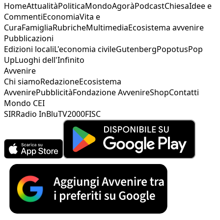
Home
Attualità
Politica
Mondo
Agorà
Podcast
Chiesa
Idee e
Commenti
Economia
Vita e
Cura
Famiglia
Rubriche
Multimedia
Ecosistema avvenire
Pubblicazioni
Edizioni locali
L'economia civile
Gutenberg
Popotus
Pop
Up
Luoghi dell'Infinito
Avvenire
Chi siamo
Redazione
Ecosistema
Avvenire
Pubblicità
Fondazione Avvenire
Shop
Contatti
Mondo CEI
SIR
Radio InBlu
TV2000
FISC