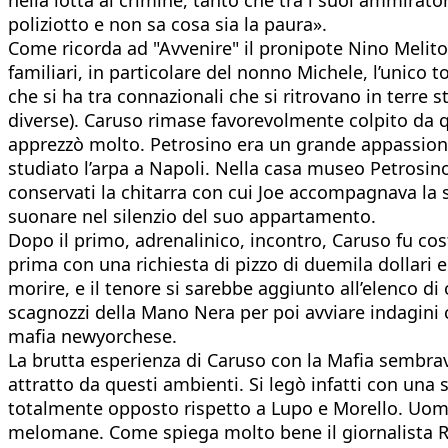
poliziotto e non sa cosa sia la paura».
Come ricorda ad "Avvenire" il pronipote Nino Melito
familiari, in particolare del nonno Michele, l’unico t
che si ha tra connazionali che si ritrovano in terre
diverse). Caruso rimase favorevolmente colpito da qu
apprezzò molto. Petrosino era un grande appassionat
studiato l’arpa a Napoli. Nella casa museo
Petrosino
conservati la chitarra con cui Joe accompagnava la s
suonare nel silenzio del suo appartamento.
Dopo il primo, adrenalinico, incontro, Caruso fu co
prima con una richiesta di pizzo di duemila dollari 
morire, e il tenore si sarebbe aggiunto all’elenco di
scagnozzi della Mano Nera per poi avviare indagini 
mafia newyorchese.
La brutta esperienza di Caruso con la Mafia sembrav
attratto da questi ambienti. Si legò infatti con una
totalmente opposto rispetto a Lupo e Morello. Uomo d
melomane. Come spiega molto bene il giornalista R