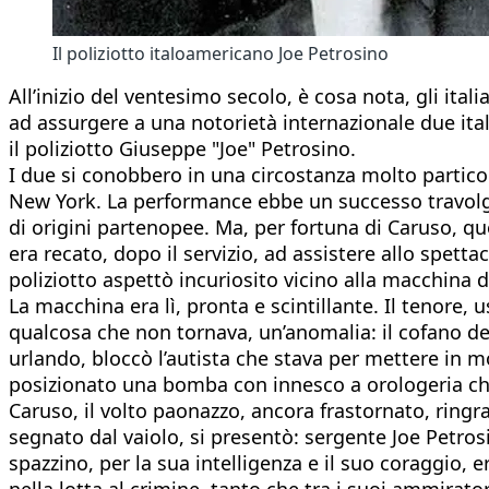
Il poliziotto italoamericano Joe Petrosino
All’inizio del ventesimo secolo, è cosa nota, gli it
ad assurgere a una notorietà internazionale due itali
il poliziotto Giuseppe "Joe" Petrosino.
I due si conobbero in una circostanza molto partico
New York. La performance ebbe un successo travolgen
di origini partenopee. Ma, per fortuna di Caruso, q
era recato, dopo il servizio, ad assistere allo spettac
poliziotto aspettò incuriosito vicino alla macchina d
La macchina era lì, pronta e scintillante. Il tenore, u
qualcosa che non tornava, un’anomalia: il cofano del
urlando, bloccò l’autista che stava per mettere in mo
posizionato una bomba con innesco a orologeria che
Caruso, il volto paonazzo, ancora frastornato, ringraz
segnato dal vaiolo, si presentò: sergente Joe Petro
spazzino, per la sua intelligenza e il suo coraggio, e
nella lotta al crimine, tanto che tra i suoi ammirato