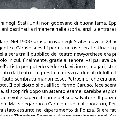
aliani negli Stati Uniti non godevano di buona fama. E
ani destinati a rimanere nella storia, anzi, a entrare
lare. Nel 1903 Caruso arrivò negli States dove, il 23
te e Caruso si esibì per numerose serate. Una di ques
uella sera tra il pubblico del teatro newyorchese era
olo in cui, finalmente, grazie al tenore, «si parlava be
ell’artista per poterlo vedere da vicino e, magari, str
scito dal teatro, fu presto in mezzo a due ali di folla.
l’auto sembrava manomesso. Petrosino, che era anche u
to. Il poliziotto si qualificò, fermò Caruso, fece scen
, si scoprirà dopo un attento esame, sarebbe esplos
iò e volle sapere il nome del suo salvatore. Il polizio
sino. Ma, spiegarono a Caruso i suoi collaboratori, P
ra stato assunto nel dipartimento di Polizia. Si era fa
ri c’era Theodore Roosvelt, futuro presidente degli St