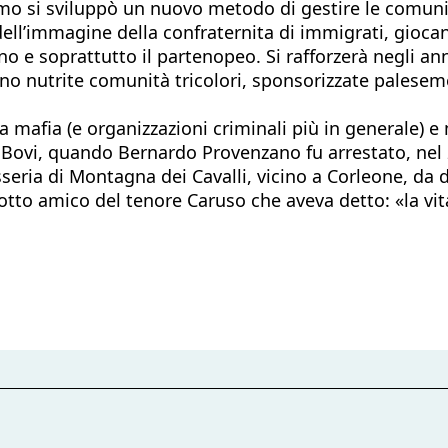
imo si sviluppò un nuovo metodo di gestire le comuni
ll’immagine della confraternita di immigrati, gioca
no e soprattutto il partenopeo. Si rafforzerà negli anni
ano nutrite comunità tricolori, sponsorizzate palesem
 mafia (e organizzazioni criminali più in generale) e
ovi, quando Bernardo Provenzano fu arrestato, nel 20
ria di Montagna dei Cavalli, vicino a Corleone, da d
iziotto amico del tenore Caruso che aveva detto: «la v