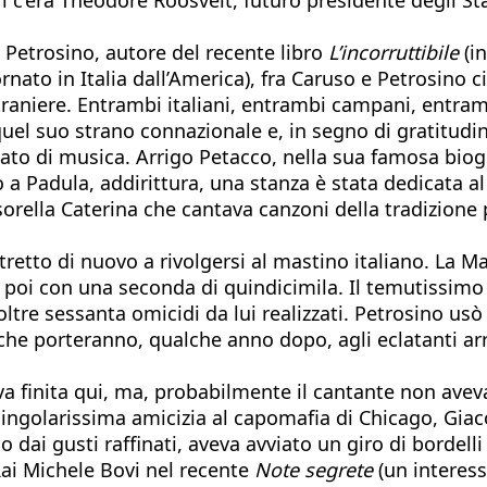
 Petrosino, autore del recente libro
L’incorruttibile
(in
ornato in Italia dall’America), fra Caruso e Petrosino 
 straniere. Entrambi italiani, entrambi campani, entr
el suo strano connazionale e, in segno di gratitudine,
o di musica. Arrigo Petacco, nella sua famosa biogra
 a Padula, addirittura, una stanza è stata dedicata al
orella Caterina che cantava canzoni della tradizione 
stretto di nuovo a rivolgersi al mastino italiano. La
e poi con una seconda di quindicimila. Il temutissimo
 oltre sessanta omicidi da lui realizzati. Petrosino us
che porteranno, qualche anno dopo, agli eclatanti arr
a finita qui, ma, probabilmente il cantante non avev
 singolarissima amicizia al capomafia di Chicago, Gia
ai gusti raffinati, aveva avviato un giro di bordelli 
ai Michele Bovi nel recente
Note segrete
(un interes