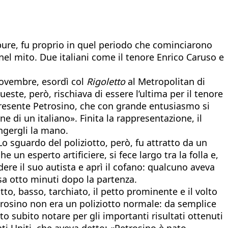
ppure, fu proprio in quel periodo che cominciarono
 nel mito. Due italiani come il tenore Enrico Caruso e
 novembre, esordì col
Rigoletto
al Metropolitan di
te, però, rischiava di essere l’ultima per il tenore
 presente Petrosino, che con grande entusiasmo si
ne di un italiano». Finita la rappresentazione, il
ingergli la mano.
 Lo sguardo del poliziotto, però, fu attratto da un
n esperto artificiere, si fece largo tra la folla e,
dere il suo autista e aprì il cofano: qualcuno aveva
a otto minuti dopo la partenza.
tto, basso, tarchiato, il petto prominente e il volto
etrosino non era un poliziotto normale: da semplice
tto subito notare per gli importanti risultati ottenuti
ati Uniti, che aveva detto: «Petrosino è nato