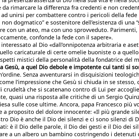
da rimarcare la differenza fra credenti e non credenti
ad unirsi per combattere contro i pericoli della fede c
non dogmatico” e sostenitore dell’esistenza di una “sp
fare con un ateo, ma con uno sprovveduto. Parimenti, 
ioccamente, confonde la fede con il sapere».
 interessato al Dio «dall’onnipotenza arbitraria e as
ello caricaturale di certe omelie buoniste o a quello 
aspetti mistici della personalità della fondatrice del
 Gesù, a quel Dio debole e impotente cui tanti si son
im’ordine. Senza avventurarsi in disquisizioni teologiche
 come l’impressione che Gesù si chiuda in se stesso, 
 di crudeltà che si scatenano contro di Lui per accogl
te, quasi una risposta alle critiche di un Sergio Qui
Chiesa sulle cose ultime. Ancora, papa Francesco più 
a proposito del dolore innocente: «Il più grande silen
stro Dio è anche il Dio dei silenzi e ci sono silenzi d
ati: è il Dio delle parole, il Dio dei gesti e il Dio dei
ccare a un albero un bambino costringendo i detenuti 