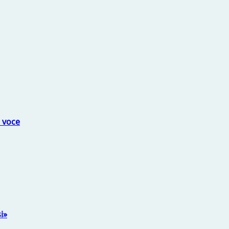
a voce
i»