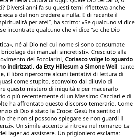
? Diversi anni fa su questi temi rifletteva anche
ieca e del non credere a nulla. E di recente il
iritualità per atei”, ha scritto: «Se qualcuno vi dice
se incontrate qualcuno che vi dice “so che Dio
ettica», né al Dio nel cui nome si sono consumate
bricolage dei manuali sincretisti». Cresciuto alla
 movimento dei Focolarini,
Coriasco volge lo sguardo
o indirizzati, da Etty Hillesum a Simone Weil
, tanto
, il libro ripercorre alcuni tentativi di lettura di
quasi come stupito, sconvolto dal diluvio di
iere questo mistero di iniquità e per macerarlo
nzio o più recentemente di un Massimo Cacciari e di
volte ha affrontato questo discorso temerario. Come
zio di Dio è stato la Croce: Gesù ha sentito il
i Dio che non si possono spiegare se non guardi il
 silenzi». Un simile accento si ritrova nel romanzo
La
del lager ad assistere. Un prigioniero esclama: