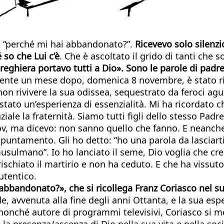
al “perché mi hai abbandonato?”.
Ricevevo solo silenzio
 so che Lui c’è
. Che è ascoltato il grido di tanti che 
reghiera portavo tutti a Dio». Sono le parole di padre 
ente un mese dopo, domenica 8 novembre, è stato ri
 rivivere la sua odissea, sequestrato da feroci aguzz
 stato un’esperienza di essenzialità. Mi ha ricordato c
nziale la fraternità. Siamo tutti figli dello stesso Pa
ov, ma dicevo: non sanno quello che fanno. E neanche
appuntamento. Gli ho detto: “ho una parola da lasciart
è musulmano”. Io ho lanciato il seme, Dio voglia che cr
ischiato il martirio e non ha ceduto. E che ha vissuto
autentico.
 abbandonato?», che si ricollega Franz Coriasco nel 
ede, avvenuta alla fine degli anni Ottanta, e la sua es
, nonché autore di programmi televisivi, Coriasco si m
a presenza/assenza di Dio nella sua vita e nella soci