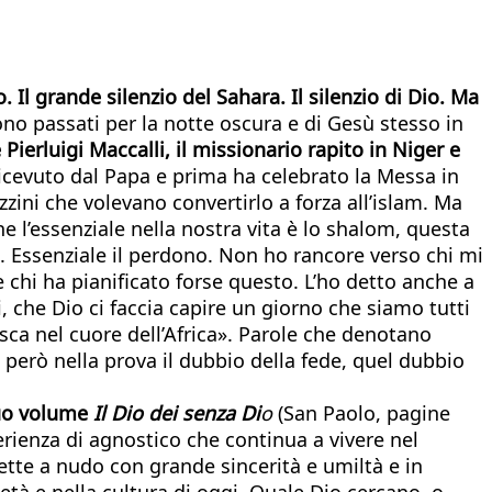
. Il grande silenzio del Sahara. Il silenzio di Dio. Ma
sono passati per la notte oscura e di Gesù stesso in
Pierluigi Maccalli, il missionario rapito in Niger e
cevuto dal Papa e prima ha celebrato la Messa in
ini che volevano convertirlo a forza all’islam. Ma
he l’essenziale nella nostra vita è lo shalom, questa
dre. Essenziale il perdono. Non ho rancore verso chi mi
 chi ha pianificato forse questo. L’ho detto anche a
i, che Dio ci faccia capire un giorno che siamo tutti
esca nel cuore dell’Africa». Parole che denotano
 però nella prova il dubbio della fede, quel dubbio
suo volume
Il Dio dei senza Di
o
(San Paolo, pagine
perienza di agnostico che continua a vivere nel
ette a nudo con grande sincerità e umiltà e in
età e nella cultura di oggi. Quale Dio cercano, o