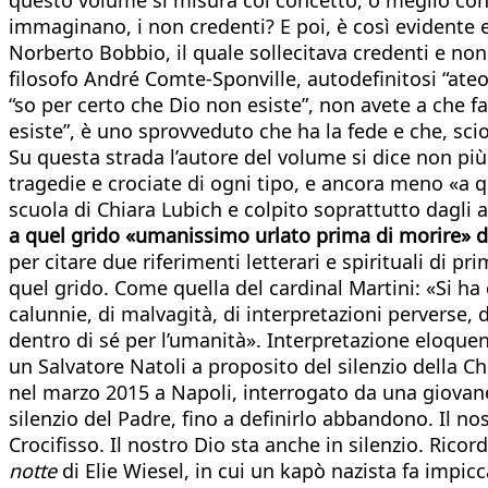
immaginano, i non credenti? E poi, è così evidente e 
Norberto Bobbio, il quale sollecitava credenti e non 
filosofo André Comte-Sponville, autodefinitosi “ateo 
“so per certo che Dio non esiste”, non avete a che 
esiste”, è uno sprovveduto che ha la fede e che, sc
Su questa strada l’autore del volume si dice non più
tragedie e crociate di ogni tipo, e ancora meno «a qu
scuola di Chiara Lubich e colpito soprattutto dagli 
a quel grido «umanissimo urlato prima di morire» da
per citare due riferimenti letterari e spirituali di pr
quel grido. Come quella del cardinal Martini: «Si ha
calunnie, di malvagità, di interpretazioni perverse,
dentro di sé per l’umanità». Interpretazione eloquen
un Salvatore Natoli a proposito del silenzio della 
nel marzo 2015 a Napoli, interrogato da una giovane 
silenzio del Padre, fino a definirlo abbandono. Il no
Crocifisso. Il nostro Dio sta anche in silenzio. Ricord
notte
di Elie Wiesel, in cui un kapò nazista fa impi