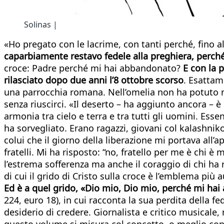
Solinas |
«Ho pregato con le lacrime, con tanti perché, fino 
caparbiamente restavo fedele alla preghiera, perché
croce: Padre perché mi hai abbandonato?
E con la p
rilasciato dopo due anni l’8 ottobre scorso
. Esattam
una parrocchia romana. Nell’omelia non ha potuto non
senza riuscirci. «Il deserto – ha aggiunto ancora – è
armonia tra cielo e terra e tra tutti gli uomini. Esse
ha sorvegliato. Erano ragazzi, giovani col kalashnik
colui che il giorno della liberazione mi portava all’
fratelli. Mi ha risposto: “no, fratello per me è chi 
l’estrema sofferenza ma anche il coraggio di chi ha r
di cui il grido di Cristo sulla croce è l’emblema più 
Ed è a quel grido, «Dio mio, Dio mio, perché mi hai
224, euro 18), in cui racconta la sua perdita della f
desiderio di credere. Giornalista e critico musicale
questo volume si misura col concetto, o meglio con l