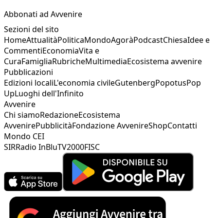
Abbonati ad Avvenire
Sezioni del sito
Home
Attualità
Politica
Mondo
Agorà
Podcast
Chiesa
Idee e
Commenti
Economia
Vita e
Cura
Famiglia
Rubriche
Multimedia
Ecosistema avvenire
Pubblicazioni
Edizioni locali
L'economia civile
Gutenberg
Popotus
Pop
Up
Luoghi dell'Infinito
Avvenire
Chi siamo
Redazione
Ecosistema
Avvenire
Pubblicità
Fondazione Avvenire
Shop
Contatti
Mondo CEI
SIR
Radio InBlu
TV2000
FISC